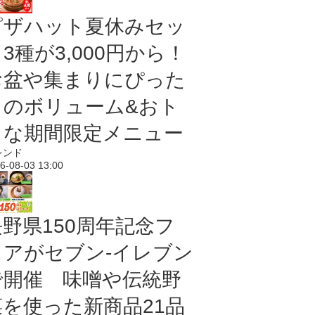
ピザハット夏休みセッ
3種が3,000円から！
お盆や集まりにぴった
りのボリューム&おト
クな期間限定メニュー
レンド
6-08-03 13:00
長野県150周年記念フ
ェアがセブン-イレブン
で開催 味噌や伝統野
菜を使った新商品21品