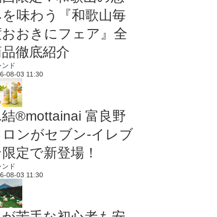
みを味わう『和歌山毎
度おおきにフェア』全
商品徹底紹介
レンド
6-08-03 11:30
結®mottainai 富良野
メロンがセブン‐イレブ
ン限定で新登場！
レンド
6-08-03 11:30
虫が苦手な初心者も安