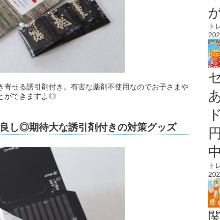
ト
202
き寄せる誘引剤付き。有害な薬剤不使用なのでお子さまや
とができますよ◎
良し◎期待大な誘引剤付きの対策グッズ
ト
202