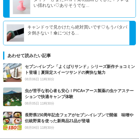
い揺れない♡ありそうでな...
キャンドゥで見かけたら絶対買いです♡もうバタバ
タ倒さない！傘につける...
あわせて読みたい記事
セブン‐イレブン「よくばりサンド」シリーズ新作チョコミン
ト登場｜夏限定スイーツサンドの爽快な魅力
08月06日 11時30分
虫が苦手な初心者も安心！PICA×アース製薬の虫ケアステー
ションで快適キャンプ体験
08月05日 11時30分
長野県150周年記念フェアがセブン-イレブンで開催 味噌や
伝統野菜を使った新商品21品が登場
08月04日 11時30分