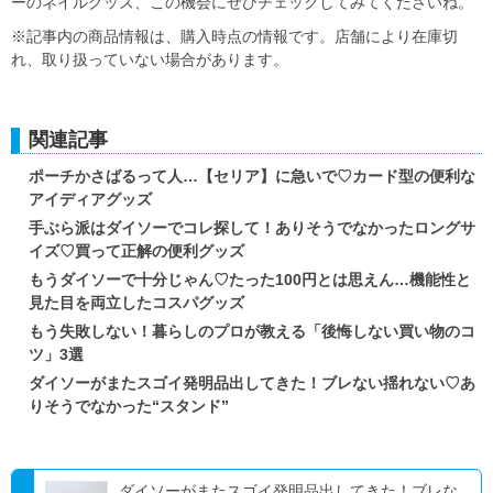
ーのネイルグッズ、この機会にぜひチェックしてみてくださいね。
※記事内の商品情報は、購入時点の情報です。店舗により在庫切
れ、取り扱っていない場合があります。
関連記事
ポーチかさばるって人…【セリア】に急いで♡カード型の便利な
アイディアグッズ
手ぶら派はダイソーでコレ探して！ありそうでなかったロングサ
イズ♡買って正解の便利グッズ
もうダイソーで十分じゃん♡たった100円とは思えん…機能性と
見た目を両立したコスパグッズ
もう失敗しない！暮らしのプロが教える「後悔しない買い物のコ
ツ」3選
ダイソーがまたスゴイ発明品出してきた！ブレない揺れない♡あ
りそうでなかった“スタンド”
ダイソーがまたスゴイ発明品出してきた！ブレな