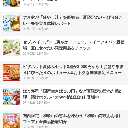
07月31日 11時30分
すき家が「冷やし汁」を新発売！夏限定のさっぱり冷た
い一杯を実食体験レポート
07月31日 11時30分
セブン‐イレブンに爽やか「レモン」スイーツ＆パン新登
場！夏に食べたい限定商品をチェック
08月03日 11時30分
ピザハット夏休みセット3種が3,000円から！お盆や集ま
りにぴったりのボリューム&おトクな期間限定メニュー
08月03日 13時00分
はま寿司「国産生さば 100円」など夏限定の旨ねた第2
弾！漬けホタルイカや本鮪ほほ肉も登場中
07月31日 11時30分
関西限定！和歌山の恵みを味わう『和歌山毎度おおきに
フェア』全商品徹底紹介
08月03日 11時30分