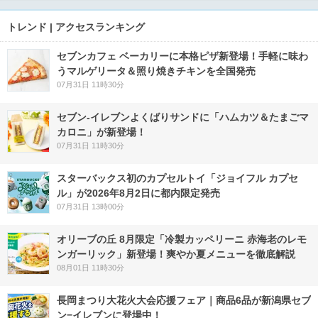
トレンド | アクセスランキング
セブンカフェ ベーカリーに本格ピザ新登場！手軽に味わ
うマルゲリータ＆照り焼きチキンを全国発売
07月31日 11時30分
セブン‐イレブンよくばりサンドに「ハムカツ＆たまごマ
カロニ」が新登場！
07月31日 11時30分
スターバックス初のカプセルトイ「ジョイフル カプセ
ル」が2026年8月2日に都内限定発売
07月31日 13時00分
オリーブの丘 8月限定「冷製カッペリーニ 赤海老のレモ
ンガーリック」新登場！爽やか夏メニューを徹底解説
08月01日 11時30分
長岡まつり大花火大会応援フェア｜商品6品が新潟県セブ
ン−イレブンに登場中！