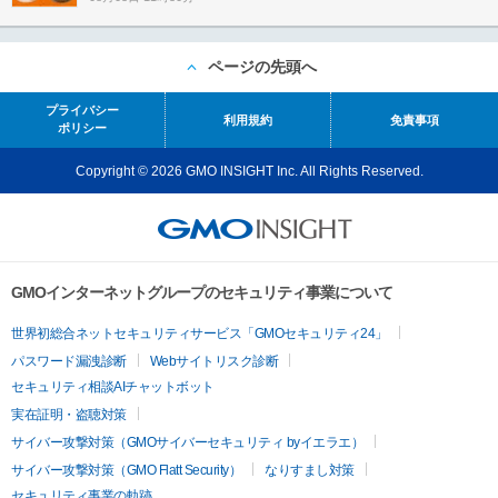
ページの先頭へ
プライバシー
利用規約
免責事項
ポリシー
Copyright © 2026 GMO INSIGHT Inc. All Rights Reserved.
GMOインターネットグループのセキュリティ事業について
世界初総合ネットセキュリティサービス「GMOセキュリティ24」
パスワード漏洩診断
Webサイトリスク診断
セキュリティ相談AIチャットボット
実在証明・盗聴対策
サイバー攻撃対策（GMOサイバーセキュリティ byイエラエ）
サイバー攻撃対策（GMO Flatt Security）
なりすまし対策
セキュリティ事業の軌跡