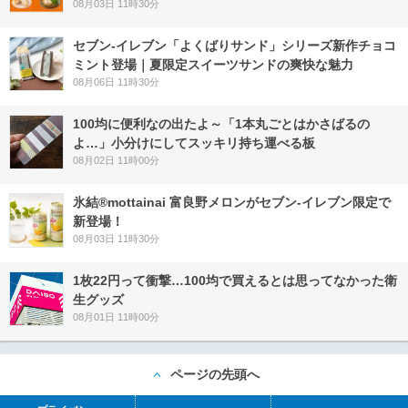
08月03日 11時30分
セブン‐イレブン「よくばりサンド」シリーズ新作チョコ
ミント登場｜夏限定スイーツサンドの爽快な魅力
08月06日 11時30分
100均に便利なの出たよ～「1本丸ごとはかさばるの
よ…」小分けにしてスッキリ持ち運べる板
08月02日 11時00分
氷結®mottainai 富良野メロンがセブン‐イレブン限定で
新登場！
08月03日 11時30分
1枚22円って衝撃…100均で買えるとは思ってなかった衛
生グッズ
08月01日 11時00分
ページの先頭へ