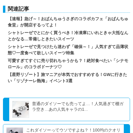
関連記事
【速報】急げ～！おぱんちゅうさぎのコラボカフェ「おぱんちゅ
食堂」が開店するってよ！
シャトレーゼでとにかく買うべき！冷凍庫にいれときゃ大抵なん
とかなる…常備しときたいスイーツ
シャトレーゼで見つけたら迷わず「確保～！」人気すぎて品薄状
態♡一度食べて欲しいスイーツ特集
可愛すぎてすぐに売り切れちゃうかも？！絶対食べたい「シナモ
ロール」のコラボドーナツ♡
【星野リゾート】旅マニアが本気でおすすめする！GWに行きた
い「リゾナーレ熱海」イベント3選
普通のダイソーでも売ってよ…！人気過ぎて棚ガ
ラ空き…あの人気キャラの1...
これダイソーってウソですよね？！100均のクオリ