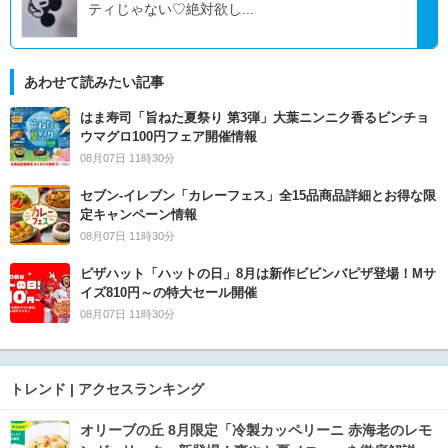
ティじゃない♡絶対欲し...
あわせて読みたい記事
はま寿司「旨ねた夏祭り 第3弾」大葉ニンニク香るビンチョ
ウマグロ100円フェア開催情報
08月07日 11時30分
セブン‐イレブン「カレーフェス」全15品商品詳細とお得な限
定キャンペーン情報
08月07日 11時30分
ピザハット「ハットの日」8月は新作ビビンバピザ登場！Mサ
イズ810円～の特大セール開催
08月07日 11時30分
トレンド | アクセスランキング
オリーブの丘 8月限定「冷製カッペリーニ 赤海老のレモ