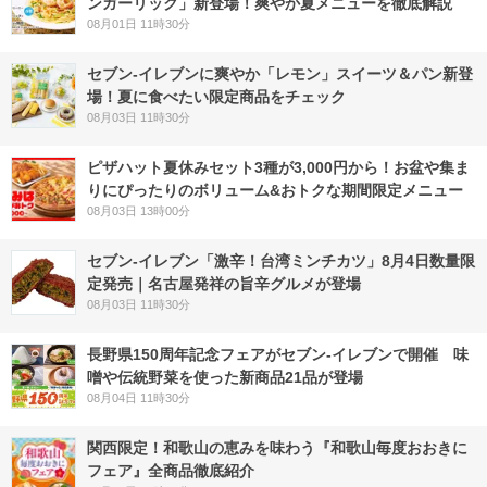
ンガーリック」新登場！爽やか夏メニューを徹底解説
08月01日 11時30分
セブン‐イレブンに爽やか「レモン」スイーツ＆パン新登
場！夏に食べたい限定商品をチェック
08月03日 11時30分
ピザハット夏休みセット3種が3,000円から！お盆や集ま
りにぴったりのボリューム&おトクな期間限定メニュー
08月03日 13時00分
セブン-イレブン「激辛！台湾ミンチカツ」8月4日数量限
定発売｜名古屋発祥の旨辛グルメが登場
08月03日 11時30分
長野県150周年記念フェアがセブン-イレブンで開催 味
噌や伝統野菜を使った新商品21品が登場
08月04日 11時30分
関西限定！和歌山の恵みを味わう『和歌山毎度おおきに
フェア』全商品徹底紹介