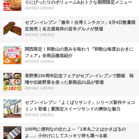
りにぴったりのボリューム&おトクな期間限定メニュー
08月03日 13時00分
セブン-イレブン「激辛！台湾ミンチカツ」8月4日数量限
定発売｜名古屋発祥の旨辛グルメが登場
08月03日 11時30分
関西限定！和歌山の恵みを味わう『和歌山毎度おおきに
フェア』全商品徹底紹介
08月03日 11時30分
長野県150周年記念フェアがセブン-イレブンで開催 味
噌や伝統野菜を使った新商品21品が登場
08月04日 11時30分
セブン‐イレブン「よくばりサンド」シリーズ新作チョコ
ミント登場｜夏限定スイーツサンドの爽快な魅力
08月06日 11時30分
100均に便利なの出たよ～「1本丸ごとはかさばるの
よ…」小分けにしてスッキリ持ち運べる板