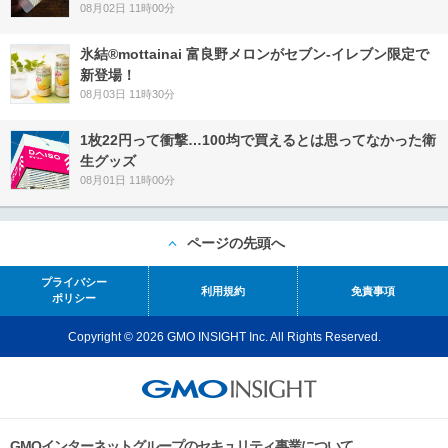
08月02日 11時00分
氷結®mottainai 富良野メロンがセブン‐イレブン限定で
新登場！
08月03日 11時30分
1枚22円って衝撃…100均で買えるとは思ってなかった衛
生グッズ
08月01日 11時00分
ページの先頭へ
プライバシー
利用規約
免責事項
ポリシー
Copyright © 2026 GMO INSIGHT Inc. All Rights Reserved.
GMOインターネットグループのセキュリティ事業について