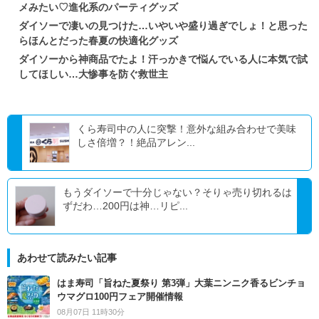
メみたい♡進化系のパーティグッズ
ダイソーで凄いの見つけた…いやいや盛り過ぎでしょ！と思った
らほんとだった春夏の快適化グッズ
ダイソーから神商品でたよ！汗っかきで悩んでいる人に本気で試
してほしい…大惨事を防ぐ救世主
くら寿司中の人に突撃！意外な組み合わせで美味
しさ倍増？！絶品アレン...
もうダイソーで十分じゃない？そりゃ売り切れるは
ずだわ…200円は神…リピ...
あわせて読みたい記事
はま寿司「旨ねた夏祭り 第3弾」大葉ニンニク香るビンチョ
ウマグロ100円フェア開催情報
08月07日 11時30分