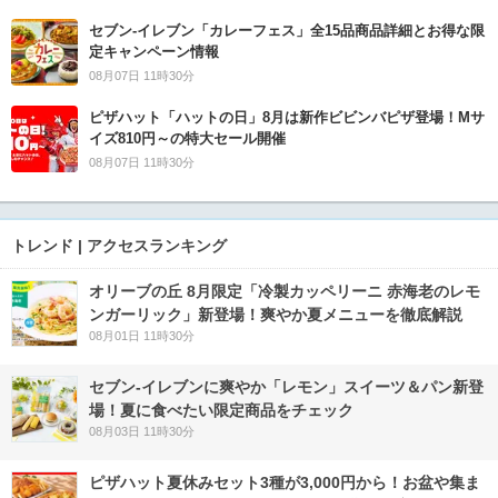
セブン‐イレブン「カレーフェス」全15品商品詳細とお得な限
定キャンペーン情報
08月07日 11時30分
ピザハット「ハットの日」8月は新作ビビンバピザ登場！Mサ
イズ810円～の特大セール開催
08月07日 11時30分
トレンド | アクセスランキング
オリーブの丘 8月限定「冷製カッペリーニ 赤海老のレモ
ンガーリック」新登場！爽やか夏メニューを徹底解説
08月01日 11時30分
セブン‐イレブンに爽やか「レモン」スイーツ＆パン新登
場！夏に食べたい限定商品をチェック
08月03日 11時30分
ピザハット夏休みセット3種が3,000円から！お盆や集ま