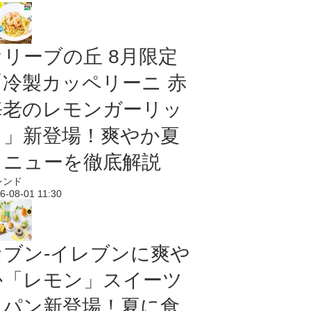
オリーブの丘 8月限定
「冷製カッペリーニ 赤
海老のレモンガーリッ
ク」新登場！爽やか夏
メニューを徹底解説
レンド
6-08-01 11:30
セブン‐イレブンに爽や
か「レモン」スイーツ
＆パン新登場！夏に食