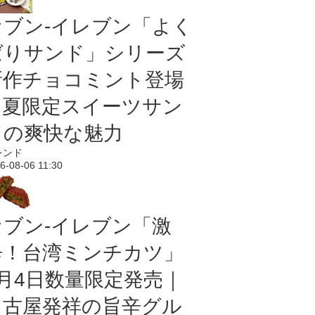
セブン‐イレブン「よく
ばりサンド」シリーズ
新作チョコミント登場
｜夏限定スイーツサン
ドの爽快な魅力
レンド
6-08-06 11:30
セブン-イレブン「激
辛！台湾ミンチカツ」
8月4日数量限定発売｜
名古屋発祥の旨辛グル