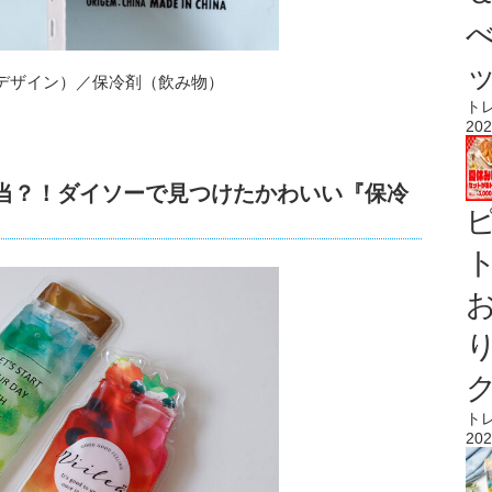
デザイン）／保冷剤（飲み物）
ト
202
本当？！ダイソーで見つけたかわいい『保冷
ト
ト
202