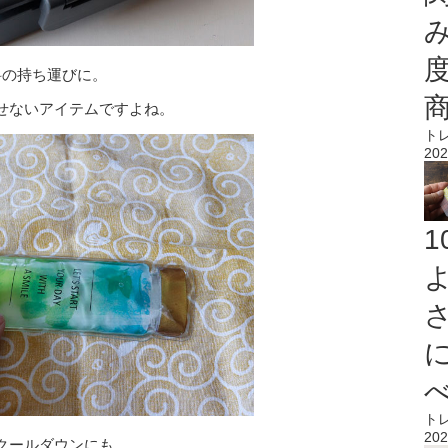
料の持ち運びに。
せないアイテムですよね。
ト
202
ト
202
クールダウンにも。