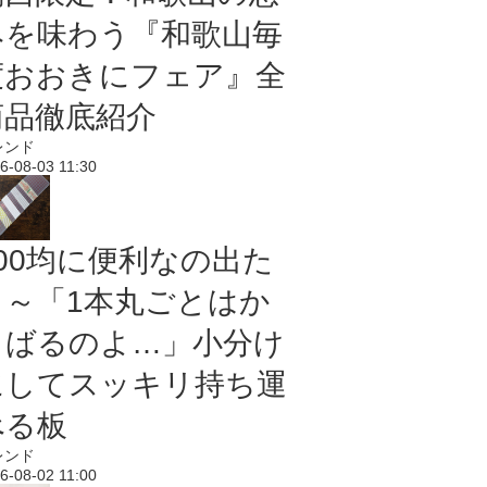
みを味わう『和歌山毎
度おおきにフェア』全
商品徹底紹介
レンド
6-08-03 11:30
100均に便利なの出た
よ～「1本丸ごとはか
さばるのよ…」小分け
にしてスッキリ持ち運
べる板
レンド
6-08-02 11:00