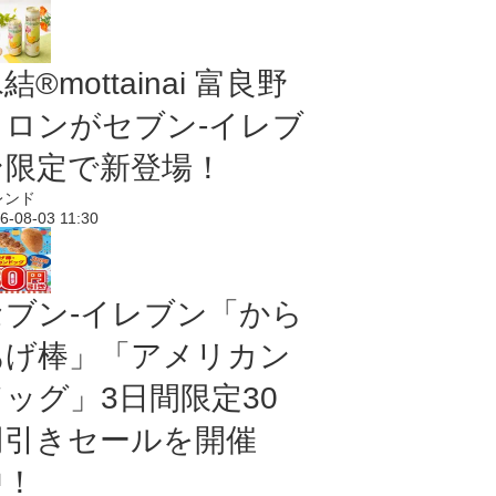
結®mottainai 富良野
メロンがセブン‐イレブ
ン限定で新登場！
レンド
6-08-03 11:30
セブン‐イレブン「から
あげ棒」「アメリカン
ドッグ」3日間限定30
円引きセールを開催
中！