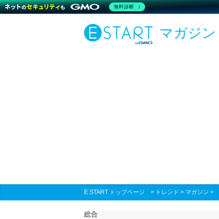
無料診断
マガジン
E START トップページ
>
トレンド
>
マガジン
総合