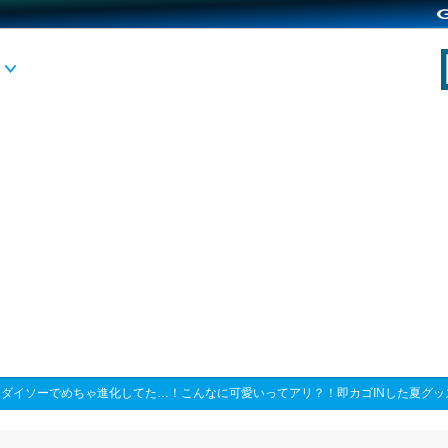
>
ダイソーでめちゃ進化してた…！こんなに可愛いってアリ？！即カゴINした夏グッ