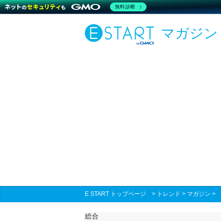
無料診断
マガジン
E START トップページ
>
トレンド
>
マガジン
総合