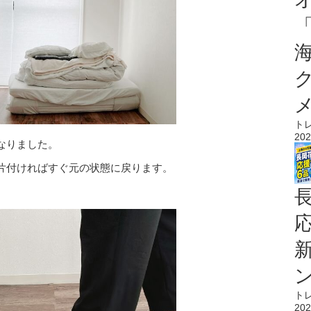
ト
202
なりました。
片付ければすぐ元の状態に戻ります。
ト
202