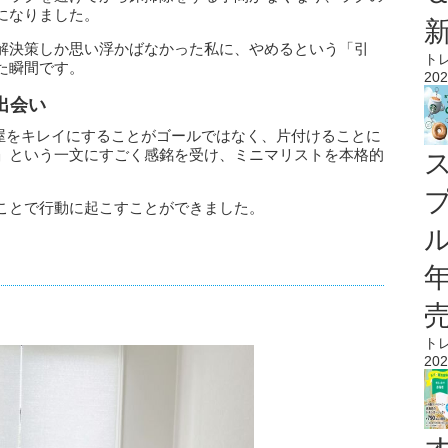
になりました。
解決策しか思い浮かばなかった私に、やめるという「引
ト
た瞬間です。
202
出会い
屋をキレイにすることがゴールではなく、片付けることに
」
という一文にすごく感銘を受け、ミニマリストを本格的
。
ことで行動に起こすことができました。
ル
ト
202