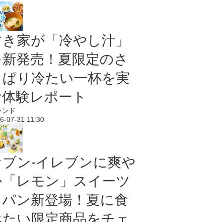
すき家が「冷やし汁」
を新発売！夏限定のさ
っぱり冷たい一杯を実
食体験レポート
レンド
6-07-31 11:30
セブン‐イレブンに爽や
か「レモン」スイーツ
＆パン新登場！夏に食
べたい限定商品をチェ