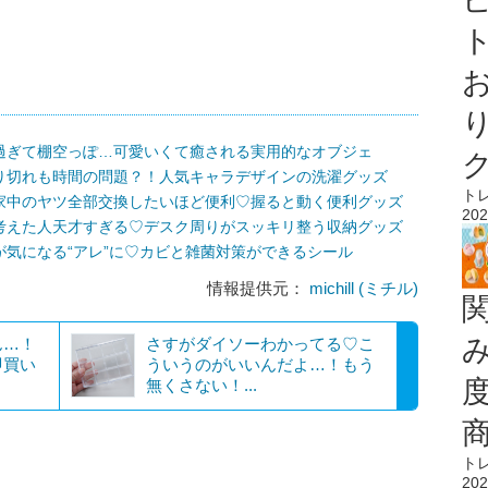
ト
過ぎて棚空っぽ…可愛いくて癒される実用的なオブジェ
り切れも時間の問題？！人気キャラデザインの洗濯グッズ
ト
家中のヤツ全部交換したいほど便利♡握ると動く便利グッズ
202
考えた人天才すぎる♡デスク周りがスッキリ整う収納グッズ
気になる“アレ”に♡カビと雑菌対策ができるシール
情報提供元：
michill (ミチル)
ん…！
さすがダイソーわかってる♡こ
即買い
ういうのがいいんだよ…！もう
無くさない！...
ト
202