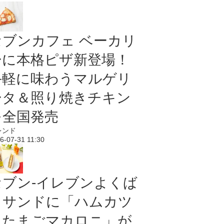
セブンカフェ ベーカリ
ーに本格ピザ新登場！
手軽に味わうマルゲリ
ータ＆照り焼きチキン
を全国発売
レンド
6-07-31 11:30
セブン‐イレブンよくば
りサンドに「ハムカツ
＆たまごマカロニ」が