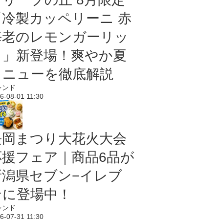
「冷製カッペリーニ 赤
海老のレモンガーリッ
ク」新登場！爽やか夏
メニューを徹底解説
レンド
6-08-01 11:30
長岡まつり大花火大会
応援フェア｜商品6品が
新潟県セブン−イレブ
ンに登場中！
レンド
6-07-31 11:30