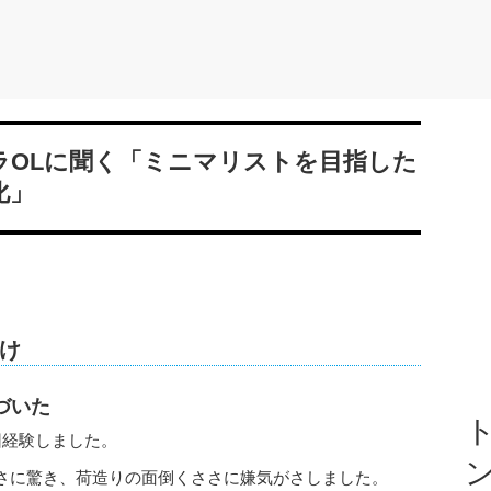
ラOLに聞く「ミニマリストを目指した
化」
け
づいた
ト
回経験しました。
さに驚き、荷造りの面倒くささに嫌気がさしました。