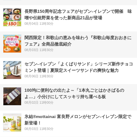
長野県150周年記念フェアがセブン-イレブンで開催 味
噌や伝統野菜を使った新商品21品が登場
08月04日 11時30分
関西限定！和歌山の恵みを味わう『和歌山毎度おおきに
フェア』全商品徹底紹介
08月03日 11時30分
セブン‐イレブン「よくばりサンド」シリーズ新作チョコ
ミント登場｜夏限定スイーツサンドの爽快な魅力
08月06日 11時30分
100均に便利なの出たよ～「1本丸ごとはかさばるの
よ…」小分けにしてスッキリ持ち運べる板
08月02日 11時00分
氷結®mottainai 富良野メロンがセブン‐イレブン限定で
新登場！
08月03日 11時30分