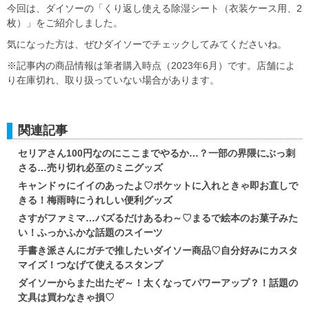
今回は、ダイソーの「くり返し使える除湿シート（衣装ケース用、2
枚）」をご紹介しました。
気になった方は、ぜひダイソーでチェックしてみてくださいね。
※記事内の商品情報は筆者購入時点（2023年6月）です。店舗によ
り在庫切れ、取り扱っていない場合があります。
関連記事
セリアさん100円なのにここまでやるか…？一部の界隈にぶっ刺
さる…売り切れ必至のミニグッズ
キャンドゥにイイのあったよ♡ポケットに入れときゃ即お直しで
きる！梅雨時にうれしい便利グッズ
さすがファミマ…バズるだけあるわ～♡まるで絵本のお菓子みた
い！ふっかふかな話題のスイーツ
手書き派さんにガチで推したいダイソー商品♡自分好みにカスタ
マイズ！つなげて使えるスタンプ
ダイソーからまた出たぞ～！太くなってパワーアップ？！話題の
文具は買わなきゃ損♡