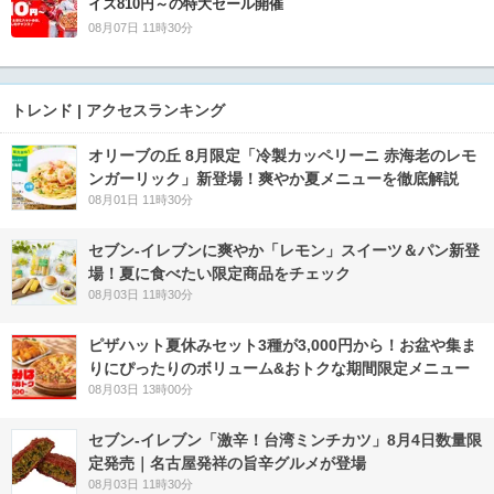
イズ810円～の特大セール開催
08月07日 11時30分
トレンド | アクセスランキング
オリーブの丘 8月限定「冷製カッペリーニ 赤海老のレモ
ンガーリック」新登場！爽やか夏メニューを徹底解説
08月01日 11時30分
セブン‐イレブンに爽やか「レモン」スイーツ＆パン新登
場！夏に食べたい限定商品をチェック
08月03日 11時30分
ピザハット夏休みセット3種が3,000円から！お盆や集ま
りにぴったりのボリューム&おトクな期間限定メニュー
08月03日 13時00分
セブン-イレブン「激辛！台湾ミンチカツ」8月4日数量限
定発売｜名古屋発祥の旨辛グルメが登場
08月03日 11時30分