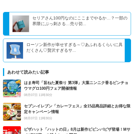
セリアさん100円なのにここまでやるか…？一部の
界隈にぶっ刺さる…売り切...
ローソン新作が幸せすぎる～♡あふれるくらいに具
だくさん♡贅沢すぎるサ...
あわせて読みたい記事
はま寿司「旨ねた夏祭り 第3弾」大葉ニンニク香るビンチョ
ウマグロ100円フェア開催情報
08月07日 11時30分
セブン‐イレブン「カレーフェス」全15品商品詳細とお得な限
定キャンペーン情報
08月07日 11時30分
ピザハット「ハットの日」8月は新作ビビンバピザ登場！Mサ