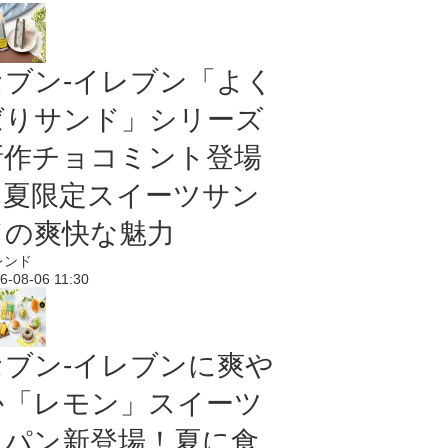
セブン‐イレブン「よく
ばりサンド」シリーズ
新作チョコミント登場
｜夏限定スイーツサン
ドの爽快な魅力
レンド
6-08-06 11:30
セブン‐イレブンに爽や
か「レモン」スイーツ
＆パン新登場！夏に食