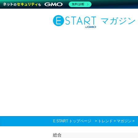
無料診断
マガジン
E START トップページ
>
トレンド
>
マガジン
総合