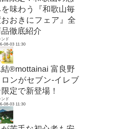
みを味わう『和歌山毎
度おおきにフェア』全
商品徹底紹介
レンド
6-08-03 11:30
結®mottainai 富良野
メロンがセブン‐イレブ
ン限定で新登場！
レンド
6-08-03 11:30
虫が苦手な初心者も安