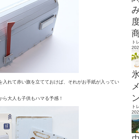
ト
202
氷
を入れて赤い旗を立てておけば、それがお手紙が入ってい
から大人も子供もハマる予感！
ト
202