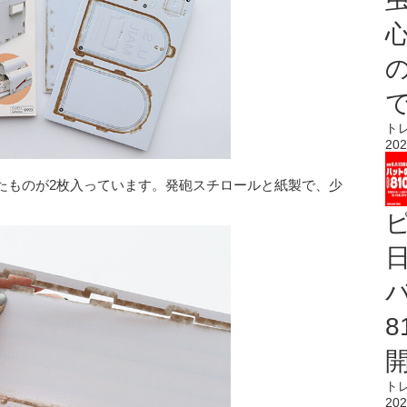
心
ト
202
たものが2枚入っています。発砲スチロールと紙製で、少
ト
202