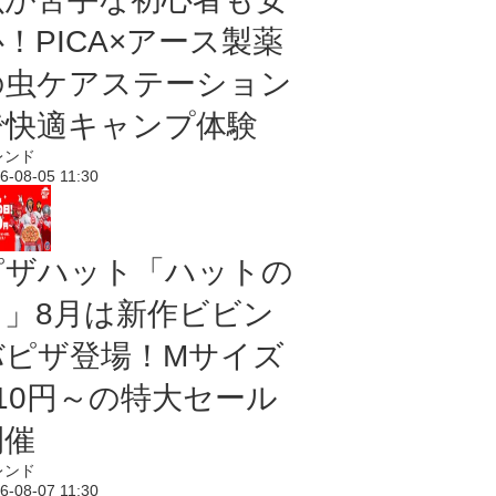
！PICA×アース製薬
の虫ケアステーション
で快適キャンプ体験
レンド
6-08-05 11:30
ピザハット「ハットの
日」8月は新作ビビン
バピザ登場！Mサイズ
810円～の特大セール
開催
レンド
6-08-07 11:30