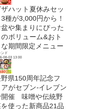
ピザハット夏休みセッ
3種が3,000円から！
お盆や集まりにぴった
りのボリューム&おト
クな期間限定メニュー
レンド
6-08-03 13:00
長野県150周年記念フ
ェアがセブン-イレブン
で開催 味噌や伝統野
菜を使った新商品21品