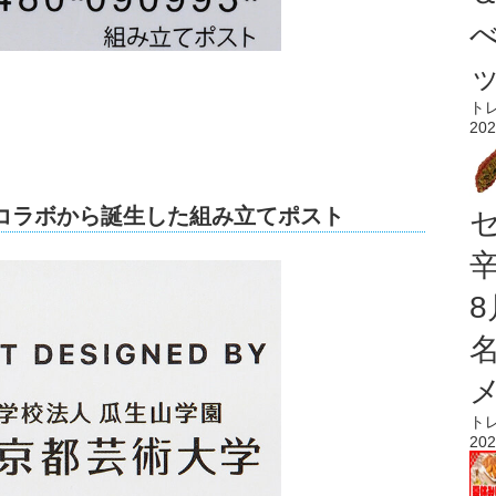
ト
202
コラボから誕生した組み立てポスト
ト
202