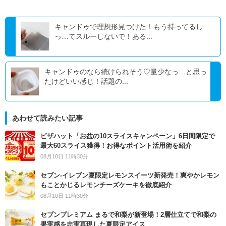
キャンドゥで理想形見つけた！もう持ってるし
っ…てスルーしないで！ある...
キャンドゥのなら続けられそう♡量少なっ…と思っ
たけどいい感じ！話題の...
あわせて読みたい記事
ピザハット「お盆の10スライスキャンペーン」6日間限定で
最大60スライス獲得！お得なポイント活用術を紹介
08月10日 11時30分
セブン‐イレブン夏限定レモンスイーツ新発売！爽やかレモン
もことかじるレモンチーズケーキを徹底紹介
08月10日 11時30分
セブンプレミアム まるで和梨が新登場！2層仕立てで和梨の
果実感を忠実再現した夏限定アイス