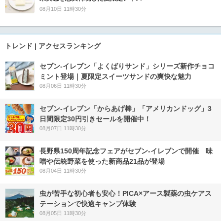
08月10日 11時30分
トレンド | アクセスランキング
セブン‐イレブン「よくばりサンド」シリーズ新作チョコ
ミント登場｜夏限定スイーツサンドの爽快な魅力
08月06日 11時30分
セブン‐イレブン「からあげ棒」「アメリカンドッグ」3
日間限定30円引きセールを開催中！
08月07日 11時30分
長野県150周年記念フェアがセブン-イレブンで開催 味
噌や伝統野菜を使った新商品21品が登場
08月04日 11時30分
虫が苦手な初心者も安心！PICA×アース製薬の虫ケアス
テーションで快適キャンプ体験
08月05日 11時30分