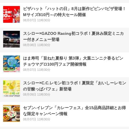
ピザハット「ハットの日」8月は新作ビビンバピザ登場！
Mサイズ810円～の特大セール開催
08月07日 11時30分
スシロー×GAZOO Racing初コラボ！夏休み限定ミニカ
ー付きメニュー登場
08月08日 11時30分
はま寿司「旨ねた夏祭り 第3弾」大葉ニンニク香るビン
チョウマグロ100円フェア開催情報
08月07日 11時30分
スシロー×C.C.レモン初コラボ！夏限定「おいしーレモン
の甘酸っぱパフェ」新登場
08月09日 11時30分
セブン‐イレブン「カレーフェス」全15品商品詳細とお得
な限定キャンペーン情報
08月07日 11時30分