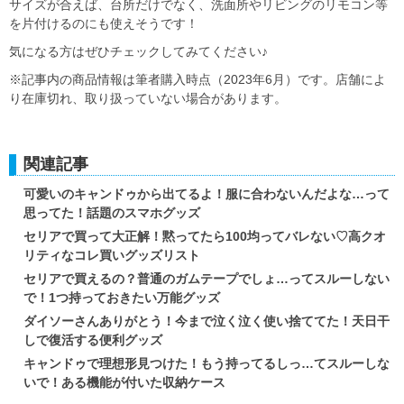
サイズが合えば、台所だけでなく、洗面所やリビングのリモコン等
を片付けるのにも使えそうです！
気になる方はぜひチェックしてみてください♪
※記事内の商品情報は筆者購入時点（2023年6月）です。店舗によ
り在庫切れ、取り扱っていない場合があります。
関連記事
可愛いのキャンドゥから出てるよ！服に合わないんだよな…って
思ってた！話題のスマホグッズ
セリアで買って大正解！黙ってたら100均ってバレない♡高クオ
リティなコレ買いグッズリスト
セリアで買えるの？普通のガムテープでしょ…ってスルーしない
で！1つ持っておきたい万能グッズ
ダイソーさんありがとう！今まで泣く泣く使い捨ててた！天日干
しで復活する便利グッズ
キャンドゥで理想形見つけた！もう持ってるしっ…てスルーしな
いで！ある機能が付いた収納ケース