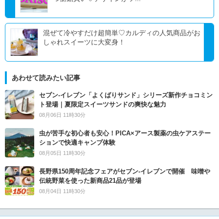
混ぜて冷やすだけ超簡単♡カルディの人気商品がお
しゃれスイーツに大変身！
あわせて読みたい記事
セブン‐イレブン「よくばりサンド」シリーズ新作チョコミン
ト登場｜夏限定スイーツサンドの爽快な魅力
08月06日 11時30分
虫が苦手な初心者も安心！PICA×アース製薬の虫ケアステー
ションで快適キャンプ体験
08月05日 11時30分
長野県150周年記念フェアがセブン-イレブンで開催 味噌や
伝統野菜を使った新商品21品が登場
08月04日 11時30分