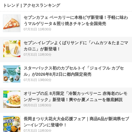
トレンド | アクセスランキング
セブンカフェ ベーカリーに本格ピザ新登場！手軽に味わ
うマルゲリータ＆照り焼きチキンを全国発売
07月31日 11時30分
セブン‐イレブンよくばりサンドに「ハムカツ＆たまごマ
カロニ」が新登場！
07月31日 11時30分
スターバックス初のカプセルトイ「ジョイフル カプセ
ル」が2026年8月2日に都内限定発売
07月31日 13時00分
オリーブの丘 8月限定「冷製カッペリーニ 赤海老のレモ
ンガーリック」新登場！爽やか夏メニューを徹底解説
08月01日 11時30分
長岡まつり大花火大会応援フェア｜商品6品が新潟県セブ
ン−イレブンに登場中！
07月31日 11時30分