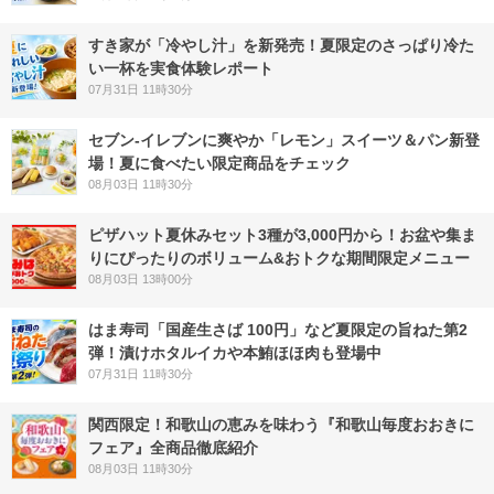
すき家が「冷やし汁」を新発売！夏限定のさっぱり冷た
い一杯を実食体験レポート
07月31日 11時30分
セブン‐イレブンに爽やか「レモン」スイーツ＆パン新登
場！夏に食べたい限定商品をチェック
08月03日 11時30分
ピザハット夏休みセット3種が3,000円から！お盆や集ま
りにぴったりのボリューム&おトクな期間限定メニュー
08月03日 13時00分
はま寿司「国産生さば 100円」など夏限定の旨ねた第2
弾！漬けホタルイカや本鮪ほほ肉も登場中
07月31日 11時30分
関西限定！和歌山の恵みを味わう『和歌山毎度おおきに
フェア』全商品徹底紹介
08月03日 11時30分