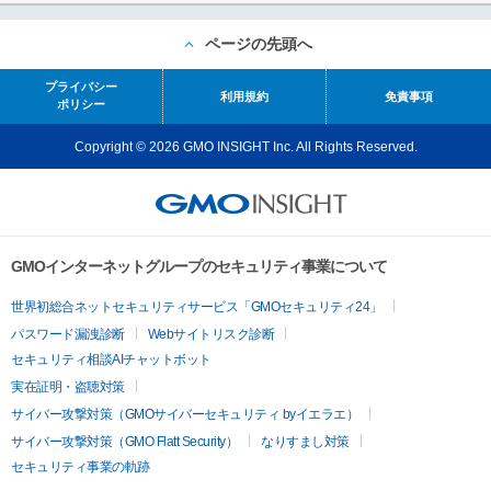
ページの先頭へ
プライバシー
利用規約
免責事項
ポリシー
Copyright © 2026 GMO INSIGHT Inc. All Rights Reserved.
GMOインターネットグループのセキュリティ事業について
世界初総合ネットセキュリティサービス「GMOセキュリティ24」
パスワード漏洩診断
Webサイトリスク診断
セキュリティ相談AIチャットボット
実在証明・盗聴対策
サイバー攻撃対策（GMOサイバーセキュリティ byイエラエ）
サイバー攻撃対策（GMO Flatt Security）
なりすまし対策
セキュリティ事業の軌跡