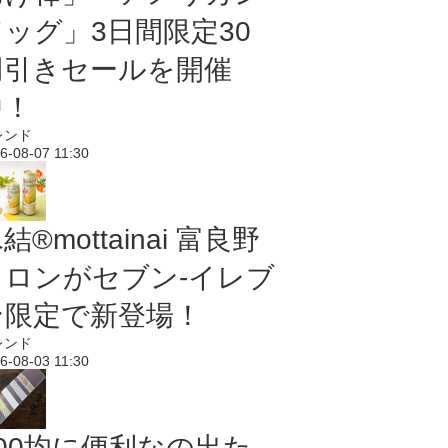
ドッグ」3日間限定30
円引きセールを開催
中！
レンド
6-08-07 11:30
結®mottainai 富良野
メロンがセブン‐イレブ
ン限定で新登場！
レンド
6-08-03 11:30
100均に便利なの出た