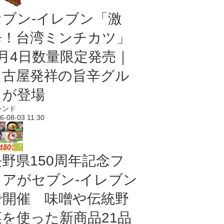
セブン-イレブン「激
辛！台湾ミンチカツ」
8月4日数量限定発売｜
名古屋発祥の旨辛グル
メが登場
レンド
6-08-03 11:30
長野県150周年記念フ
ェアがセブン-イレブン
で開催 味噌や伝統野
菜を使った新商品21品