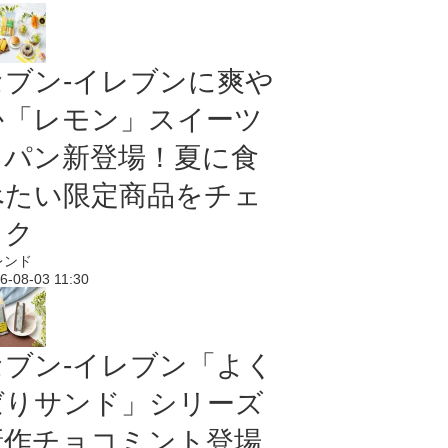
セブン‐イレブンに爽や
か「レモン」スイーツ
＆パン新登場！夏に食
べたい限定商品をチェ
ック
レンド
6-08-03 11:30
セブン‐イレブン「よく
ばりサンド」シリーズ
新作チョコミント登場