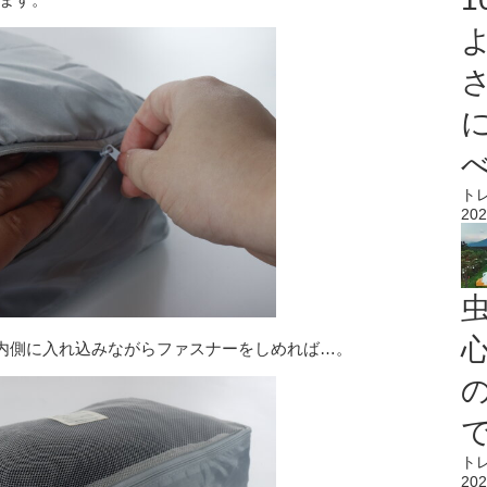
ト
202
心
内側に入れ込みながらファスナーをしめれば…。
ト
202