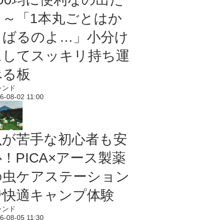
よ～「1本丸ごとはか
さばるのよ…」小分け
にしてスッキリ持ち運
べる板
レンド
6-08-02 11:00
虫が苦手な初心者も安
！PICA×アース製薬
の虫ケアステーション
で快適キャンプ体験
レンド
6-08-05 11:30