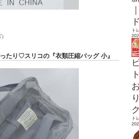
ト
202
ズ）
ったり♡スリコの『衣類圧縮バッグ 小』
ト
ト
202