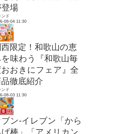
が登場
レンド
6-08-04 11:30
関西限定！和歌山の恵
みを味わう『和歌山毎
度おおきにフェア』全
商品徹底紹介
レンド
6-08-03 11:30
セブン‐イレブン「から
あげ棒」「アメリカン