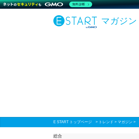
無料診断
マガジン
E START トップページ
>
トレンド
>
マガジン
総合