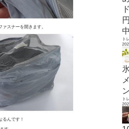
ファスナーを開きます。
ト
202
氷
ト
202
なるんです！
きます。