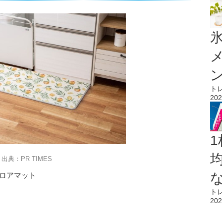
氷
ト
202
1
出典：PR TIMES
フロアマット
ト
202