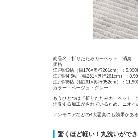
商品名：折りたたみカーペット 消臭
価格
江戸間3帖（幅176×奥行261cm）：5,9
江戸間4.5帖（幅261×奥行261cm）：8,
江戸間6帖（幅261×奥行352cm）：11,9
カラー：ベージュ・グレー
もうひとつは『折りたたみカーペット 
消臭する加工がされているため、ニオイ
アンモニアなどの4大悪臭にも効果があ
驚くほど軽い！丸洗いができ