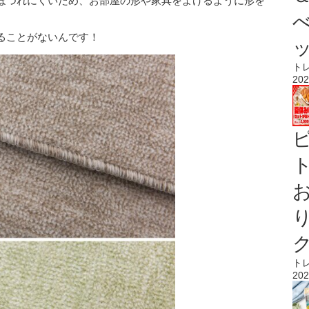
ほつれにくいため、お部屋の形や家具をよけるように形を
ることがないんです！
ト
202
ト
ト
202