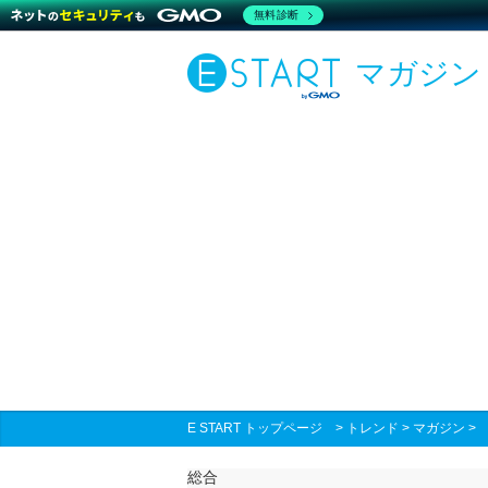
無料診断
マガジン
E START トップページ
>
トレンド
>
マガジン
総合