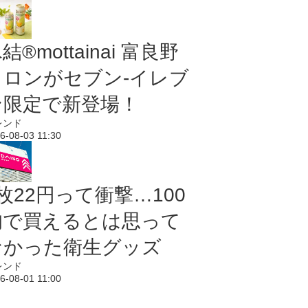
結®mottainai 富良野
メロンがセブン‐イレブ
ン限定で新登場！
レンド
6-08-03 11:30
枚22円って衝撃…100
均で買えるとは思って
なかった衛生グッズ
レンド
6-08-01 11:00