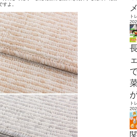
ですよ。
ト
202
ト
202