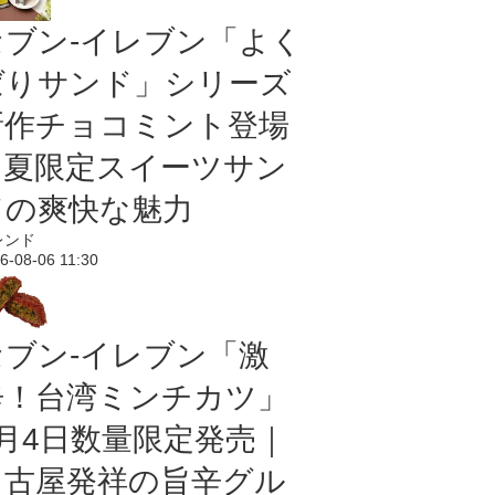
セブン‐イレブン「よく
ばりサンド」シリーズ
新作チョコミント登場
｜夏限定スイーツサン
ドの爽快な魅力
レンド
6-08-06 11:30
セブン-イレブン「激
辛！台湾ミンチカツ」
8月4日数量限定発売｜
名古屋発祥の旨辛グル