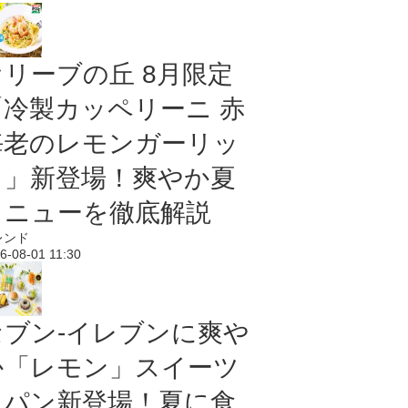
オリーブの丘 8月限定
「冷製カッペリーニ 赤
海老のレモンガーリッ
ク」新登場！爽やか夏
メニューを徹底解説
レンド
6-08-01 11:30
セブン‐イレブンに爽や
か「レモン」スイーツ
＆パン新登場！夏に食