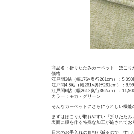
商品名：折りたたみカーペット ほこり
価格
江戸間3帖（幅176×奥行261cm）：5,9
江戸間4.5帖（幅261×奥行261cm）：8,
江戸間6帖（幅261×奥行352cm）：11,9
カラー：モカ・グリーン
そんなカーペットにさらにうれしい機能
まずはほこりが取れやすい『折りたたみ
表面に膜を作る特殊な加工が施されてお
日常のお手入れの負担が減るので、忙し