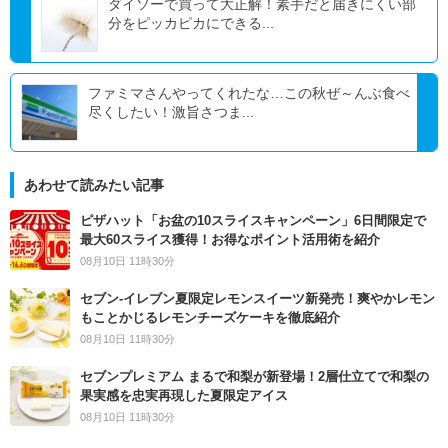
ダイソーで買って大正解！素手だと届きにくい部
分をピッカピカにできる...
ファミマさんやってくれたな…この秋ぜ～んぶ食べ
尽くしたい！激旨さつま...
あわせて読みたい記事
ピザハット「お盆の10スライスキャンペーン」6日間限定で
最大60スライス獲得！お得なポイント活用術を紹介
08月10日 11時30分
セブン‐イレブン夏限定レモンスイーツ新発売！爽やかレモン
もことかじるレモンチーズケーキを徹底紹介
08月10日 11時30分
セブンプレミアム まるで和梨が新登場！2層仕立てで和梨の
果実感を忠実再現した夏限定アイス
08月10日 11時30分