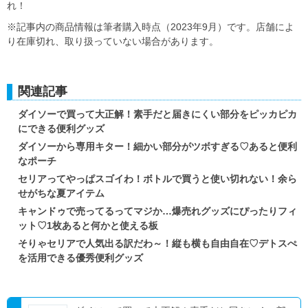
れ！
※記事内の商品情報は筆者購入時点（2023年9月）です。店舗によ
り在庫切れ、取り扱っていない場合があります。
関連記事
ダイソーで買って大正解！素手だと届きにくい部分をピッカピカ
にできる便利グッズ
ダイソーから専用キター！細かい部分がツボすぎる♡あると便利
なポーチ
セリアってやっぱスゴイわ！ボトルで買うと使い切れない！余ら
せがちな夏アイテム
キャンドゥで売ってるってマジか…爆売れグッズにぴったりフィ
ット♡1枚あると何かと使える板
そりゃセリアで人気出る訳だわ～！縦も横も自由自在♡デトスぺ
を活用できる優秀便利グッズ