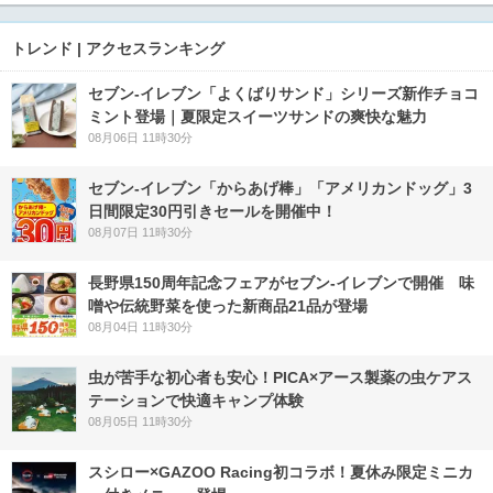
トレンド | アクセスランキング
セブン‐イレブン「よくばりサンド」シリーズ新作チョコ
ミント登場｜夏限定スイーツサンドの爽快な魅力
08月06日 11時30分
セブン‐イレブン「からあげ棒」「アメリカンドッグ」3
日間限定30円引きセールを開催中！
08月07日 11時30分
長野県150周年記念フェアがセブン-イレブンで開催 味
噌や伝統野菜を使った新商品21品が登場
08月04日 11時30分
虫が苦手な初心者も安心！PICA×アース製薬の虫ケアス
テーションで快適キャンプ体験
08月05日 11時30分
スシロー×GAZOO Racing初コラボ！夏休み限定ミニカ