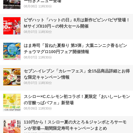
ー付きメニュー登場
08月08日 11時30分
ピザハット「ハットの日」8月は新作ビビンバピザ登場！
Mサイズ810円～の特大セール開催
08月07日 11時30分
はま寿司「旨ねた夏祭り 第3弾」大葉ニンニク香るビン
チョウマグロ100円フェア開催情報
08月07日 11時30分
セブン‐イレブン「カレーフェス」全15品商品詳細とお得
な限定キャンペーン情報
08月07日 11時30分
スシロー×C.C.レモン初コラボ！夏限定「おいしーレモン
の甘酸っぱパフェ」新登場
08月09日 11時30分
110円から！スシロー夏の大とろ＆ジャンボとろサーモ
ンが登場―期間限定寿司キャンペーンまとめ