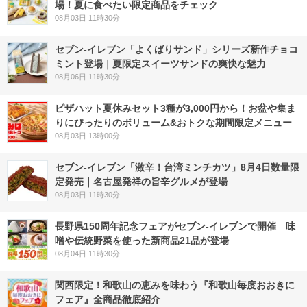
場！夏に食べたい限定商品をチェック
08月03日 11時30分
セブン‐イレブン「よくばりサンド」シリーズ新作チョコ
ミント登場｜夏限定スイーツサンドの爽快な魅力
08月06日 11時30分
ピザハット夏休みセット3種が3,000円から！お盆や集ま
りにぴったりのボリューム&おトクな期間限定メニュー
08月03日 13時00分
セブン-イレブン「激辛！台湾ミンチカツ」8月4日数量限
定発売｜名古屋発祥の旨辛グルメが登場
08月03日 11時30分
長野県150周年記念フェアがセブン-イレブンで開催 味
噌や伝統野菜を使った新商品21品が登場
08月04日 11時30分
関西限定！和歌山の恵みを味わう『和歌山毎度おおきに
フェア』全商品徹底紹介