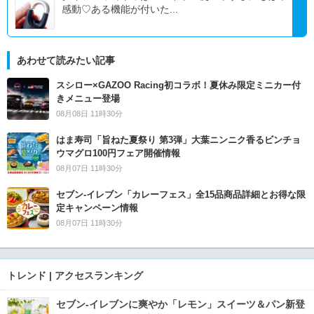
感動♡ある機能が付いた...
あわせて読みたい記事
スシロー×GAZOO Racing初コラボ！夏休み限定ミニカー付
きメニュー登場
08月08日 11時30分
はま寿司「旨ねた夏祭り 第3弾」大葉ニンニク香るビンチョ
ウマグロ100円フェア開催情報
08月07日 11時30分
セブン‐イレブン「カレーフェス」全15品商品詳細とお得な限
定キャンペーン情報
08月07日 11時30分
トレンド | アクセスランキング
セブン‐イレブンに爽やか「レモン」スイーツ＆パン新登