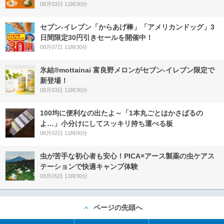
08月03日 11時30分
セブン‐イレブン「からあげ棒」「アメリカンドッグ」3
日間限定30円引きセールを開催中！
08月07日 11時30分
氷結®mottainai 富良野メロンがセブン‐イレブン限定で
新登場！
08月03日 11時30分
100均に便利なの出たよ～「1本丸ごとはかさばるの
よ…」小分けにしてスッキリ持ち運べる板
08月02日 11時00分
虫が苦手な初心者も安心！PICA×アース製薬の虫ケアス
テーションで快適キャンプ体験
08月05日 11時30分
ページの先頭へ