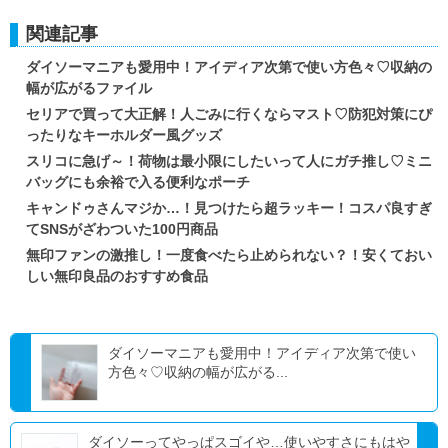
関連記事
ダイソーマニアも愛用中！アイディア次第で使い方色々♡収納の
幅が広がるファイル
セリアで買って大正解！人ごみに行くならマスト♡防犯対策にぴ
ったりなキーホルダー風グッズ
スリコに急げ～！荷物は最小限にしたいって人にガチ推し♡ミニ
バッグにも余裕で入る便利なポーチ
キャンドゥさんマジか…！見つけたら超ラッキー！コスパ良すぎ
てSNSがざわついた100円商品
無印ファンの激推し！一度食べたら止められない？！安くておい
しい無印良品のおすすめ食品
ダイソーマニアも愛用中！アイディア次第で使い
方色々♡収納の幅が広がる...
ダイソーってやっぱスゴイや…使いやすさにもはや