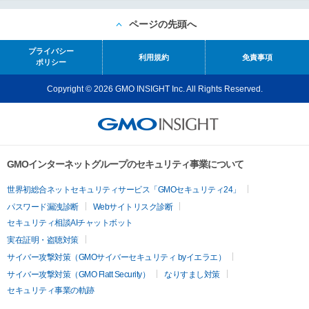
ページの先頭へ
プライバシー
利用規約
免責事項
ポリシー
Copyright © 2026 GMO INSIGHT Inc. All Rights Reserved.
GMOインターネットグループのセキュリティ事業について
世界初総合ネットセキュリティサービス「GMOセキュリティ24」
パスワード漏洩診断
Webサイトリスク診断
セキュリティ相談AIチャットボット
実在証明・盗聴対策
サイバー攻撃対策（GMOサイバーセキュリティ byイエラエ）
サイバー攻撃対策（GMO Flatt Security）
なりすまし対策
セキュリティ事業の軌跡