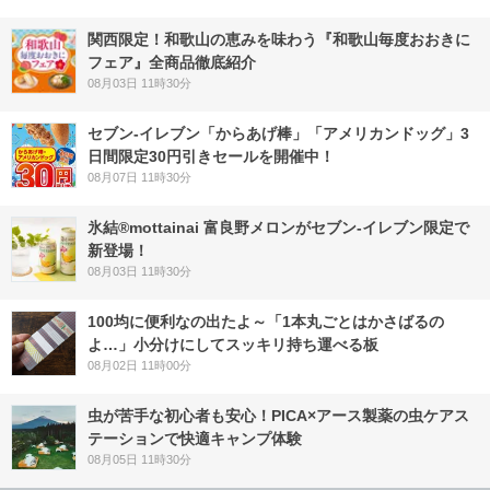
関西限定！和歌山の恵みを味わう『和歌山毎度おおきに
フェア』全商品徹底紹介
08月03日 11時30分
セブン‐イレブン「からあげ棒」「アメリカンドッグ」3
日間限定30円引きセールを開催中！
08月07日 11時30分
氷結®mottainai 富良野メロンがセブン‐イレブン限定で
新登場！
08月03日 11時30分
100均に便利なの出たよ～「1本丸ごとはかさばるの
よ…」小分けにしてスッキリ持ち運べる板
08月02日 11時00分
虫が苦手な初心者も安心！PICA×アース製薬の虫ケアス
テーションで快適キャンプ体験
08月05日 11時30分