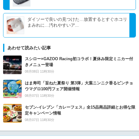
ダイソーで良いの見つけた…放置するとすぐホコリ
まみれに…汚れやすいア...
あわせて読みたい記事
スシロー×GAZOO Racing初コラボ！夏休み限定ミニカー付
きメニュー登場
08月08日 11時30分
はま寿司「旨ねた夏祭り 第3弾」大葉ニンニク香るビンチョ
ウマグロ100円フェア開催情報
08月07日 11時30分
セブン‐イレブン「カレーフェス」全15品商品詳細とお得な限
定キャンペーン情報
08月07日 11時30分