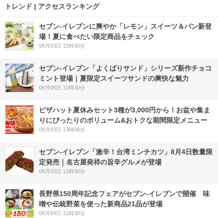
トレンド | アクセスランキング
セブン‐イレブンに爽やか「レモン」スイーツ＆パン新登
場！夏に食べたい限定商品をチェック
08月03日 11時30分
セブン‐イレブン「よくばりサンド」シリーズ新作チョコ
ミント登場｜夏限定スイーツサンドの爽快な魅力
08月06日 11時30分
ピザハット夏休みセット3種が3,000円から！お盆や集ま
りにぴったりのボリューム&おトクな期間限定メニュー
08月03日 13時00分
セブン-イレブン「激辛！台湾ミンチカツ」8月4日数量限
定発売｜名古屋発祥の旨辛グルメが登場
08月03日 11時30分
長野県150周年記念フェアがセブン-イレブンで開催 味
噌や伝統野菜を使った新商品21品が登場
08月04日 11時30分