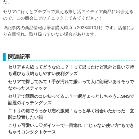
た。
セリアに行くとプチプラで買える推し活アイディア商品に出会える
ので、この機会にぜひチェックしてみてください！
※記事内の商品情報は筆者購入時点（2023年10月）です。店舗によ
り在庫切れ、取り扱っていない場合があります。
関連記事
セリアさん紙ってどうなの…？！って思ったけど意外と良い♡持
ち運びも収納もしやすい便利グッズ
セリアで探してみて！手が汚れて嫌…って人に朗報♡ありそうで
なかったスティック
セリアで話題のコレ知ってる…？一瞬ぎょっとしちゃう…SNSで
話題のキッチングッズ
ニトリの箱でうっかり忘れ激減！もっと早く出会いたかった…玄
関に設置したい箱
こりゃ可愛い…♡ダイソーで一目惚れ！”じゃない使い方”もでき
ちゃうコンタクトケース