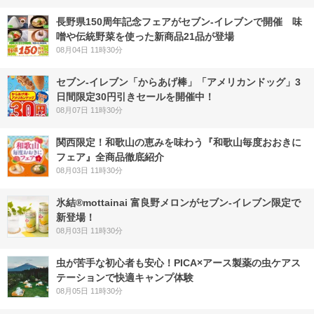
長野県150周年記念フェアがセブン-イレブンで開催 味
噌や伝統野菜を使った新商品21品が登場
08月04日 11時30分
セブン‐イレブン「からあげ棒」「アメリカンドッグ」3
日間限定30円引きセールを開催中！
08月07日 11時30分
関西限定！和歌山の恵みを味わう『和歌山毎度おおきに
フェア』全商品徹底紹介
08月03日 11時30分
氷結®mottainai 富良野メロンがセブン‐イレブン限定で
新登場！
08月03日 11時30分
虫が苦手な初心者も安心！PICA×アース製薬の虫ケアス
テーションで快適キャンプ体験
08月05日 11時30分