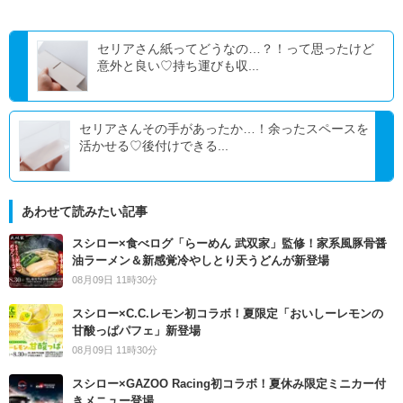
セリアさん紙ってどうなの…？！って思ったけど
意外と良い♡持ち運びも収...
セリアさんその手があったか…！余ったスペースを
活かせる♡後付けできる...
あわせて読みたい記事
スシロー×食べログ「らーめん 武双家」監修！家系風豚骨醤
油ラーメン＆新感覚冷やしとり天うどんが新登場
08月09日 11時30分
スシロー×C.C.レモン初コラボ！夏限定「おいしーレモンの
甘酸っぱパフェ」新登場
08月09日 11時30分
スシロー×GAZOO Racing初コラボ！夏休み限定ミニカー付
きメニュー登場