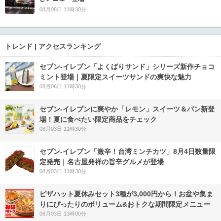
08月08日 11時30分
トレンド | アクセスランキング
セブン‐イレブン「よくばりサンド」シリーズ新作チョコ
ミント登場｜夏限定スイーツサンドの爽快な魅力
08月06日 11時30分
セブン‐イレブンに爽やか「レモン」スイーツ＆パン新登
場！夏に食べたい限定商品をチェック
08月03日 11時30分
セブン-イレブン「激辛！台湾ミンチカツ」8月4日数量限
定発売｜名古屋発祥の旨辛グルメが登場
08月03日 11時30分
ピザハット夏休みセット3種が3,000円から！お盆や集ま
りにぴったりのボリューム&おトクな期間限定メニュー
08月03日 13時00分