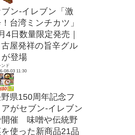
セブン-イレブン「激
辛！台湾ミンチカツ」
8月4日数量限定発売｜
名古屋発祥の旨辛グル
メが登場
レンド
6-08-03 11:30
長野県150周年記念フ
ェアがセブン-イレブン
で開催 味噌や伝統野
菜を使った新商品21品