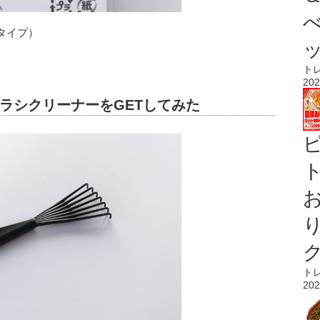
タイプ）
ト
202
ラシクリーナーをGETしてみた
ト
ト
202