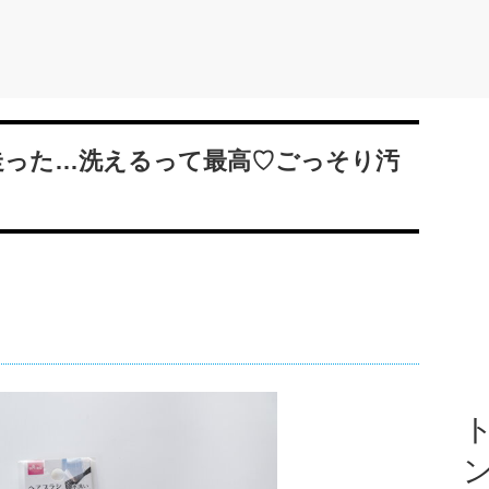
走った…洗えるって最高♡ごっそり汚
ト