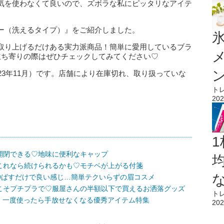
気を使わなくて良いので、ズボラな私にピッタリなアイテ
ー（洗えるタイプ）』をご紹介しました。
氷
て取り上げるだけある実力派商品！簡単に愛用しているブラ
立ち寄りの際はぜひチェックしてみてください♡
23年11月）です。店舗により在庫切れ、取り扱っていな
ト
202
1
開閉できる♡地味に便利なキャップ
これなら続けられるかも♡モチベが上がる付箋
伸ばすだけで良い感じ…簡単テクいらずの眉コスメ
こそプチプラで♡服屋さんの半額以下で買えるお洒落グッズ
ト
でてる！一度使ったら手放せなくなる優秀アイテム特集
202