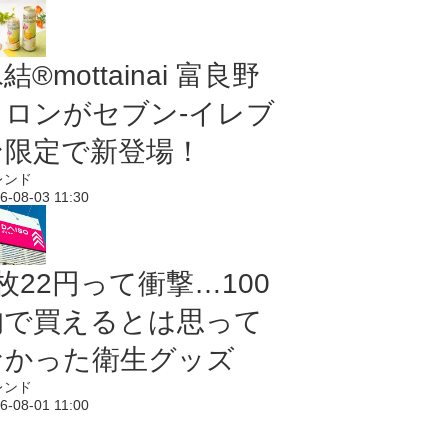
結®mottainai 富良野
メロンがセブン‐イレブ
ン限定で新登場！
レンド
6-08-03 11:30
枚22円って衝撃…100
均で買えるとは思って
なかった衛生グッズ
レンド
6-08-01 11:00