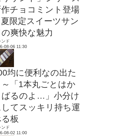
新作チョコミント登場
｜夏限定スイーツサン
ドの爽快な魅力
レンド
6-08-06 11:30
100均に便利なの出た
よ～「1本丸ごとはか
さばるのよ…」小分け
にしてスッキリ持ち運
べる板
レンド
6-08-02 11:00