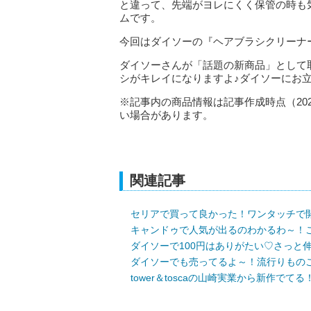
と違って、先端がヨレにくく保管の時も
ムです。
今回はダイソーの『ヘアブラシクリーナ
‌ダイソーさんが「話題の新商品」とし
シがキレイになりますよ♪ダイソーにお
※記事内の商品情報は記事作成時点（20
い場合があります。
関連記事
セリアで買って良かった！ワンタッチで
キャンドゥで人気が出るのわかるわ～！
ダイソーで100円はありがたい♡さっと
ダイソーでも売ってるよ～！流行りもの
tower＆toscaの山崎実業から新作