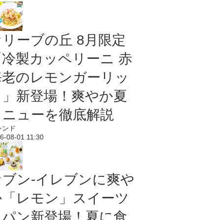
オリーブの丘 8月限定
「冷製カッペリーニ 赤
海老のレモンガーリッ
ク」新登場！爽やか夏
メニューを徹底解説
レンド
6-08-01 11:30
セブン‐イレブンに爽や
か「レモン」スイーツ
＆パン新登場！夏に食