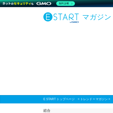
無料診断
マガジン
E START トップページ
>
トレンド
>
マガジン
総合