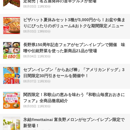
定発売｜名古屋発祥の旨辛グルメが登場
08月03日 11時30分
ピザハット夏休みセット3種が3,000円から！お盆や集ま
りにぴったりのボリューム&おトクな期間限定メニュー
08月03日 13時00分
長野県150周年記念フェアがセブン-イレブンで開催 味
噌や伝統野菜を使った新商品21品が登場
08月04日 11時30分
セブン‐イレブン「からあげ棒」「アメリカンドッグ」3
日間限定30円引きセールを開催中！
08月07日 11時30分
関西限定！和歌山の恵みを味わう『和歌山毎度おおきに
フェア』全商品徹底紹介
08月03日 11時30分
氷結®mottainai 富良野メロンがセブン‐イレブン限定で
新登場！