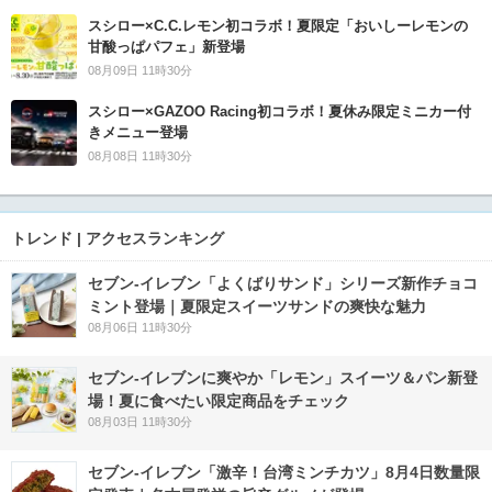
スシロー×C.C.レモン初コラボ！夏限定「おいしーレモンの
甘酸っぱパフェ」新登場
08月09日 11時30分
スシロー×GAZOO Racing初コラボ！夏休み限定ミニカー付
きメニュー登場
08月08日 11時30分
トレンド | アクセスランキング
セブン‐イレブン「よくばりサンド」シリーズ新作チョコ
ミント登場｜夏限定スイーツサンドの爽快な魅力
08月06日 11時30分
セブン‐イレブンに爽やか「レモン」スイーツ＆パン新登
場！夏に食べたい限定商品をチェック
08月03日 11時30分
セブン-イレブン「激辛！台湾ミンチカツ」8月4日数量限