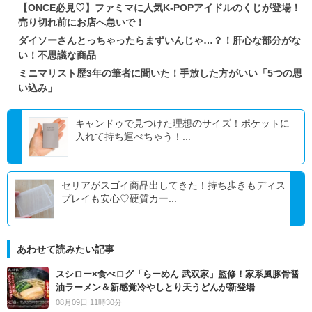
【ONCE必見♡】ファミマに人気K-POPアイドルのくじが登場！
売り切れ前にお店へ急いで！
ダイソーさんとっちゃったらまずいんじゃ…？！肝心な部分がな
い！不思議な商品
ミニマリスト歴3年の筆者に聞いた！手放した方がいい「5つの思
い込み」
キャンドゥで見つけた理想のサイズ！ポケットに
入れて持ち運べちゃう！...
セリアがスゴイ商品出してきた！持ち歩きもディス
プレイも安心♡硬質カー...
あわせて読みたい記事
スシロー×食べログ「らーめん 武双家」監修！家系風豚骨醤
油ラーメン＆新感覚冷やしとり天うどんが新登場
08月09日 11時30分