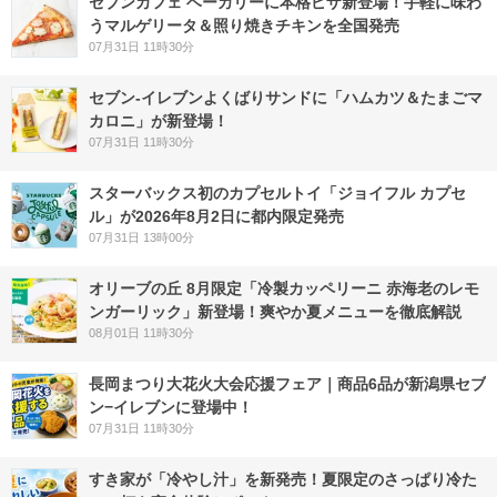
セブンカフェ ベーカリーに本格ピザ新登場！手軽に味わ
うマルゲリータ＆照り焼きチキンを全国発売
07月31日 11時30分
セブン‐イレブンよくばりサンドに「ハムカツ＆たまごマ
カロニ」が新登場！
07月31日 11時30分
スターバックス初のカプセルトイ「ジョイフル カプセ
ル」が2026年8月2日に都内限定発売
07月31日 13時00分
オリーブの丘 8月限定「冷製カッペリーニ 赤海老のレモ
ンガーリック」新登場！爽やか夏メニューを徹底解説
08月01日 11時30分
長岡まつり大花火大会応援フェア｜商品6品が新潟県セブ
ン−イレブンに登場中！
07月31日 11時30分
すき家が「冷やし汁」を新発売！夏限定のさっぱり冷た