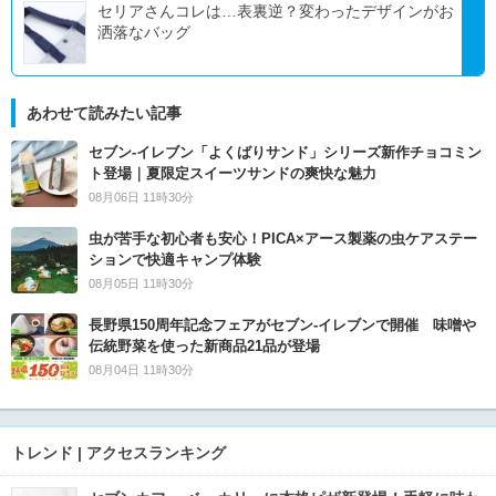
セリアさんコレは…表裏逆？変わったデザインがお
洒落なバッグ
あわせて読みたい記事
セブン‐イレブン「よくばりサンド」シリーズ新作チョコミン
ト登場｜夏限定スイーツサンドの爽快な魅力
08月06日 11時30分
虫が苦手な初心者も安心！PICA×アース製薬の虫ケアステー
ションで快適キャンプ体験
08月05日 11時30分
長野県150周年記念フェアがセブン-イレブンで開催 味噌や
伝統野菜を使った新商品21品が登場
08月04日 11時30分
トレンド | アクセスランキング