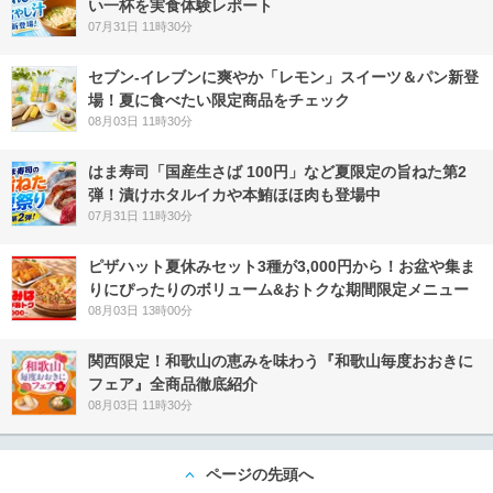
い一杯を実食体験レポート
07月31日 11時30分
セブン‐イレブンに爽やか「レモン」スイーツ＆パン新登
場！夏に食べたい限定商品をチェック
08月03日 11時30分
はま寿司「国産生さば 100円」など夏限定の旨ねた第2
弾！漬けホタルイカや本鮪ほほ肉も登場中
07月31日 11時30分
ピザハット夏休みセット3種が3,000円から！お盆や集ま
りにぴったりのボリューム&おトクな期間限定メニュー
08月03日 13時00分
関西限定！和歌山の恵みを味わう『和歌山毎度おおきに
フェア』全商品徹底紹介
08月03日 11時30分
ページの先頭へ