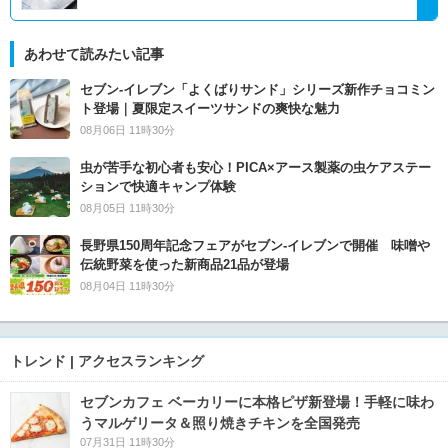
あわせて読みたい記事
セブン‐イレブン「よくばりサンド」シリーズ新作チョコミン
ト登場｜夏限定スイーツサンドの爽快な魅力
08月06日 11時30分
虫が苦手な初心者も安心！PICA×アース製薬の虫ケアステー
ションで快適キャンプ体験
08月05日 11時30分
長野県150周年記念フェアがセブン-イレブンで開催 味噌や
伝統野菜を使った新商品21品が登場
08月04日 11時30分
トレンド | アクセスランキング
セブンカフェ ベーカリーに本格ピザ新登場！手軽に味わ
うマルゲリータ＆照り焼きチキンを全国発売
07月31日 11時30分