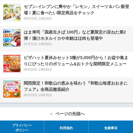
セブン‐イレブンに爽やか「レモン」スイーツ＆パン新登
場！夏に食べたい限定商品をチェック
08月03日 11時30分
はま寿司「国産生さば 100円」など夏限定の旨ねた第2
弾！漬けホタルイカや本鮪ほほ肉も登場中
07月31日 11時30分
ピザハット夏休みセット3種が3,000円から！お盆や集ま
りにぴったりのボリューム&おトクな期間限定メニュー
08月03日 13時00分
関西限定！和歌山の恵みを味わう『和歌山毎度おおきに
フェア』全商品徹底紹介
08月03日 11時30分
ページの先頭へ
プライバシー
利用規約
免責事項
ポリシー