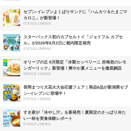
セブン‐イレブンよくばりサンドに「ハムカツ＆たまごマ
カロニ」が新登場！
07月31日 11時30分
スターバックス初のカプセルトイ「ジョイフル カプセ
ル」が2026年8月2日に都内限定発売
07月31日 13時00分
オリーブの丘 8月限定「冷製カッペリーニ 赤海老のレモ
ンガーリック」新登場！爽やか夏メニューを徹底解説
08月01日 11時30分
長岡まつり大花火大会応援フェア｜商品6品が新潟県セブ
ン−イレブンに登場中！
07月31日 11時30分
すき家が「冷やし汁」を新発売！夏限定のさっぱり冷た
い一杯を実食体験レポート
07月31日 11時30分