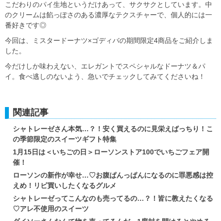
こだわりのパイ生地というだけあって、サクサクとしています。中
のクリームは餡っぽさのある濃厚なテクスチャーで、個人的には一
番好きです◎
今回は、ミスタードーナツ×ゴディバの期間限定4商品をご紹介しま
した。
今だけしか味わえない、エレガントでスペシャルなドーナツ＆パ
イ。食べ逃しのないよう、急いでチェックしてみてくださいね！
関連記事
シャトレーゼさん本気…？！安く買えるのに見栄えばっちり！こ
の季節限定のスイーツギフト特集
1月15日は＜いちごの日＞ローソンストア100でいちごフェア開
催！
ローソンの新作が幸せ…♡お腹ぱんっぱんになるのに罪悪感は控
えめ！リピ買いしたくなるグルメ
シャトレーゼってこんなのも売ってるの…？！皆に教えたくなる
♡アレ不使用のスイーツ