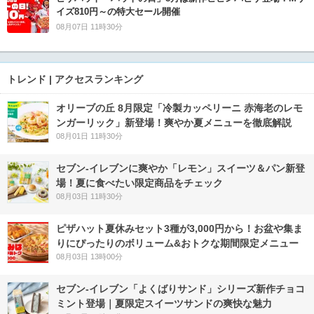
イズ810円～の特大セール開催
08月07日 11時30分
トレンド | アクセスランキング
オリーブの丘 8月限定「冷製カッペリーニ 赤海老のレモ
ンガーリック」新登場！爽やか夏メニューを徹底解説
08月01日 11時30分
セブン‐イレブンに爽やか「レモン」スイーツ＆パン新登
場！夏に食べたい限定商品をチェック
08月03日 11時30分
ピザハット夏休みセット3種が3,000円から！お盆や集ま
りにぴったりのボリューム&おトクな期間限定メニュー
08月03日 13時00分
セブン‐イレブン「よくばりサンド」シリーズ新作チョコ
ミント登場｜夏限定スイーツサンドの爽快な魅力