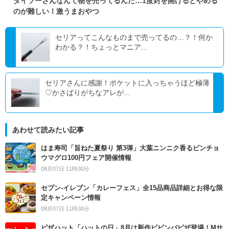
ダイソーさんなんて物を売ってるんだ…1度封を開けるとやめる
のが難しい！激うまおやつ
セリアってこんなものまで売ってるの…？！何か
わかる？！ちょっとマニア...
セリアさんに感謝！ポケットに入っちゃうほど極薄
♡かさばりがちなアレが...
あわせて読みたい記事
はま寿司「旨ねた夏祭り 第3弾」大葉ニンニク香るビンチョ
ウマグロ100円フェア開催情報
08月07日 11時30分
セブン‐イレブン「カレーフェス」全15品商品詳細とお得な限
定キャンペーン情報
08月07日 11時30分
ピザハット「ハットの日」8月は新作ビビンバピザ登場！Mサ