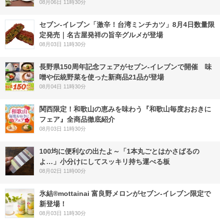
08月06日 11時30分
セブン-イレブン「激辛！台湾ミンチカツ」8月4日数量限
定発売｜名古屋発祥の旨辛グルメが登場
08月03日 11時30分
長野県150周年記念フェアがセブン-イレブンで開催 味
噌や伝統野菜を使った新商品21品が登場
08月04日 11時30分
関西限定！和歌山の恵みを味わう『和歌山毎度おおきに
フェア』全商品徹底紹介
08月03日 11時30分
100均に便利なの出たよ～「1本丸ごとはかさばるの
よ…」小分けにしてスッキリ持ち運べる板
08月02日 11時00分
氷結®mottainai 富良野メロンがセブン‐イレブン限定で
新登場！
08月03日 11時30分