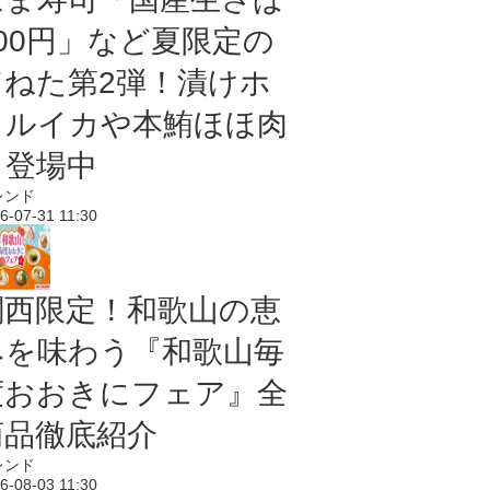
100円」など夏限定の
旨ねた第2弾！漬けホ
タルイカや本鮪ほほ肉
も登場中
レンド
6-07-31 11:30
関西限定！和歌山の恵
みを味わう『和歌山毎
度おおきにフェア』全
商品徹底紹介
レンド
6-08-03 11:30