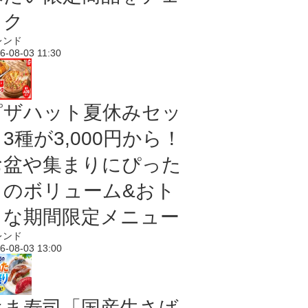
ック
レンド
6-08-03 11:30
ピザハット夏休みセッ
3種が3,000円から！
お盆や集まりにぴった
りのボリューム&おト
クな期間限定メニュー
レンド
6-08-03 13:00
はま寿司「国産生さば