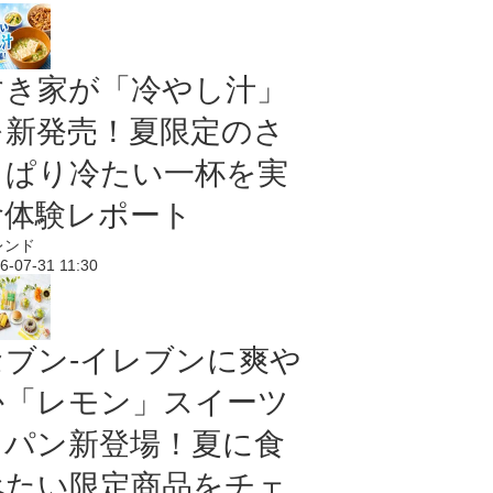
すき家が「冷やし汁」
を新発売！夏限定のさ
っぱり冷たい一杯を実
食体験レポート
レンド
6-07-31 11:30
セブン‐イレブンに爽や
か「レモン」スイーツ
＆パン新登場！夏に食
べたい限定商品をチェ