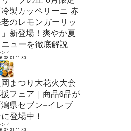
「冷製カッペリーニ 赤
海老のレモンガーリッ
ク」新登場！爽やか夏
メニューを徹底解説
レンド
6-08-01 11:30
長岡まつり大花火大会
応援フェア｜商品6品が
新潟県セブン−イレブ
ンに登場中！
レンド
6-07-31 11:30