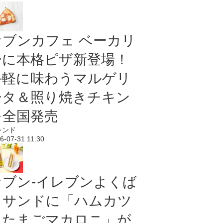
セブンカフェ ベーカリ
ーに本格ピザ新登場！
手軽に味わうマルゲリ
ータ＆照り焼きチキン
を全国発売
レンド
6-07-31 11:30
セブン‐イレブンよくば
りサンドに「ハムカツ
＆たまごマカロニ」が