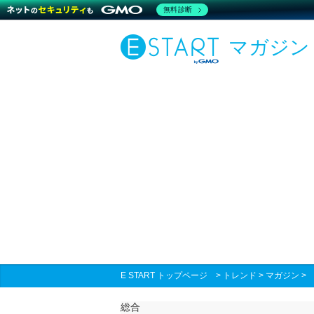
無料診断
マガジン
E START トップページ
>
トレンド
>
マガジン
総合