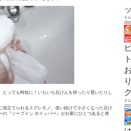
ト
202
ト
、とっても時短に！いちいち石けんを持ったり置いたりし
♪
ト
202
に泡立てられるスグレモノ。使い続けて小さくなった石け
ーの『ソープイン ホイッパー』がお家にひとつあると便