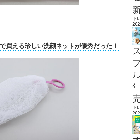
ト
202
で買える珍しい洗顔ネットが優秀だった！
ル
ト
202