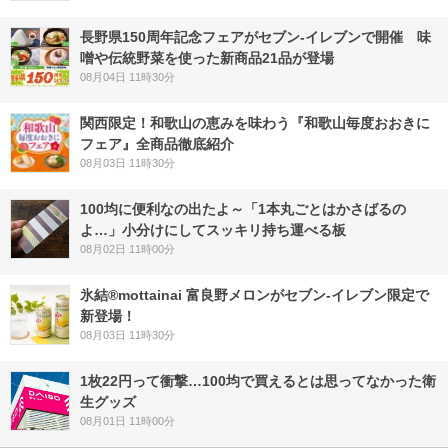
長野県150周年記念フェアがセブン-イレブンで開催 味
噌や伝統野菜を使った新商品21品が登場
08月04日 11時30分
関西限定！和歌山の恵みを味わう『和歌山毎度おおきに
フェア』全商品徹底紹介
08月03日 11時30分
100均に便利なの出たよ～「1本丸ごとはかさばるの
よ…」小分けにしてスッキリ持ち運べる板
08月02日 11時00分
氷結®mottainai 富良野メロンがセブン‐イレブン限定で
新登場！
08月03日 11時30分
1枚22円って衝撃…100均で買えるとは思ってなかった衛
生グッズ
08月01日 11時00分