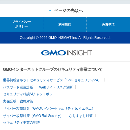
ページの先頭へ
プライバシー
利用規約
免責事項
ポリシー
Copyright © 2026 GMO INSIGHT Inc. All Rights Reserved.
GMOインターネットグループのセキュリティ事業について
世界初総合ネットセキュリティサービス「GMOセキュリティ24」
パスワード漏洩診断
Webサイトリスク診断
セキュリティ相談AIチャットボット
実在証明・盗聴対策
サイバー攻撃対策（GMOサイバーセキュリティ byイエラエ）
サイバー攻撃対策（GMO Flatt Security）
なりすまし対策
セキュリティ事業の軌跡