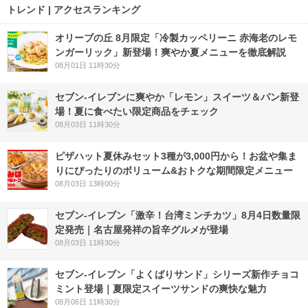
トレンド | アクセスランキング
オリーブの丘 8月限定「冷製カッペリーニ 赤海老のレモ
ンガーリック」新登場！爽やか夏メニューを徹底解説
08月01日 11時30分
セブン‐イレブンに爽やか「レモン」スイーツ＆パン新登
場！夏に食べたい限定商品をチェック
08月03日 11時30分
ピザハット夏休みセット3種が3,000円から！お盆や集ま
りにぴったりのボリューム&おトクな期間限定メニュー
08月03日 13時00分
セブン-イレブン「激辛！台湾ミンチカツ」8月4日数量限
定発売｜名古屋発祥の旨辛グルメが登場
08月03日 11時30分
セブン‐イレブン「よくばりサンド」シリーズ新作チョコ
ミント登場｜夏限定スイーツサンドの爽快な魅力
08月06日 11時30分