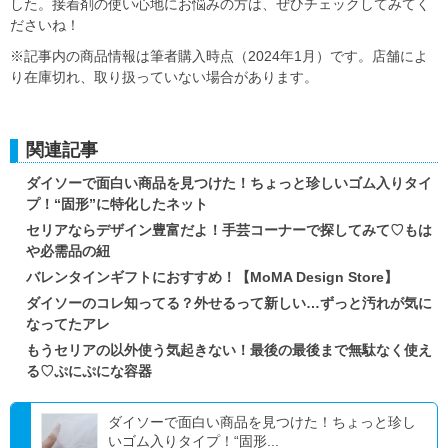
した。接着剤の使い心地にお悩みの方は、ぜひチェックしてみてく
ださいね！
※記事内の商品情報は筆者購入時点（2024年1月）です。店舗によ
り在庫切れ、取り扱っていない場合があります。
関連記事
ダイソーで面白い商品を見つけた！ちょっと珍しいゴム入りタイ
プ！“固形”に特化したネット
セリアならデザイン豊富だよ！手芸コーナーで探してみて♡もは
や必需品の紐
バレンタインギフトにおすすめ！【MoMA Design Store】
ダイソーのコレ知ってる？外せるって新しい…ずっと汚れが気に
なってたアレ
もうセリアの以外使う気起きない！最後の最後まで無駄なく使え
る♡ぷにぷにな容器
ダイソーで面白い商品を見つけた！ちょっと珍し
いゴム入りタイプ！“固形...