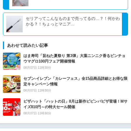
セリアってこんなものまで売ってるの…？！何かわ
かる？！ちょっとマニア...
あわせて読みたい記事
はま寿司「旨ねた夏祭り 第3弾」大葉ニンニク香るビンチョ
ウマグロ100円フェア開催情報
08月07日 11時30分
セブン‐イレブン「カレーフェス」全15品商品詳細とお得な限
定キャンペーン情報
08月07日 11時30分
ピザハット「ハットの日」8月は新作ビビンバピザ登場！Mサ
イズ810円～の特大セール開催
08月07日 11時30分