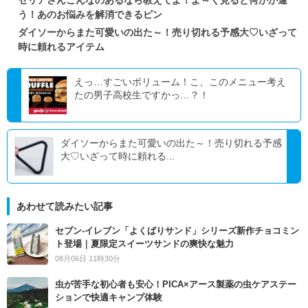
セリアさんこんなのあるなら教えてよ！よ～く見ると何かが違
う！あのお悩みを解消できるピン
ダイソーからまた可愛いの出た～！売り切れる予感大♡いざって
時に頼れるアイテム
えっ…すごいボリューム！こ、このメニュー考え
たの男子高校生ですかっ…？！
ダイソーからまた可愛いの出た～！売り切れる予感
大♡いざって時に頼れる...
あわせて読みたい記事
セブン‐イレブン「よくばりサンド」シリーズ新作チョコミン
ト登場｜夏限定スイーツサンドの爽快な魅力
08月06日 11時30分
虫が苦手な初心者も安心！PICA×アース製薬の虫ケアステー
ションで快適キャンプ体験