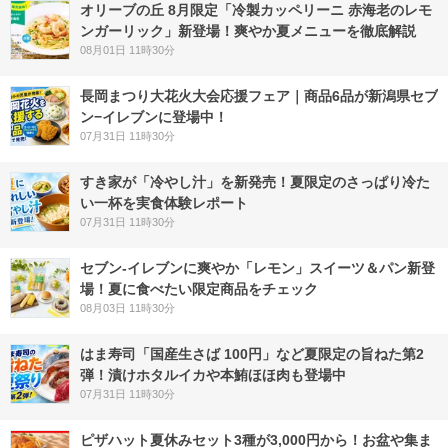
オリーブの丘 8月限定「冷製カッペリーニ 赤海老のレモ
ンガーリック」新登場！爽やか夏メニューを徹底解説
08月01日 11時30分
長岡まつり大花火大会応援フェア｜商品6品が新潟県セブ
ン−イレブンに登場中！
07月31日 11時30分
すき家が「冷やし汁」を新発売！夏限定のさっぱり冷た
い一杯を実食体験レポート
07月31日 11時30分
セブン‐イレブンに爽やか「レモン」スイーツ＆パン新登
場！夏に食べたい限定商品をチェック
08月03日 11時30分
はま寿司「国産生さば 100円」など夏限定の旨ねた第2
弾！漬けホタルイカや本鮪ほほ肉も登場中
07月31日 11時30分
ピザハット夏休みセット3種が3,000円から！お盆や集ま