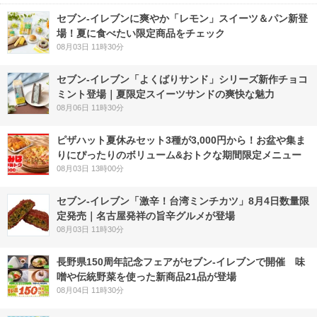
セブン‐イレブンに爽やか「レモン」スイーツ＆パン新登
場！夏に食べたい限定商品をチェック
08月03日 11時30分
セブン‐イレブン「よくばりサンド」シリーズ新作チョコ
ミント登場｜夏限定スイーツサンドの爽快な魅力
08月06日 11時30分
ピザハット夏休みセット3種が3,000円から！お盆や集ま
りにぴったりのボリューム&おトクな期間限定メニュー
08月03日 13時00分
セブン-イレブン「激辛！台湾ミンチカツ」8月4日数量限
定発売｜名古屋発祥の旨辛グルメが登場
08月03日 11時30分
長野県150周年記念フェアがセブン-イレブンで開催 味
噌や伝統野菜を使った新商品21品が登場
08月04日 11時30分