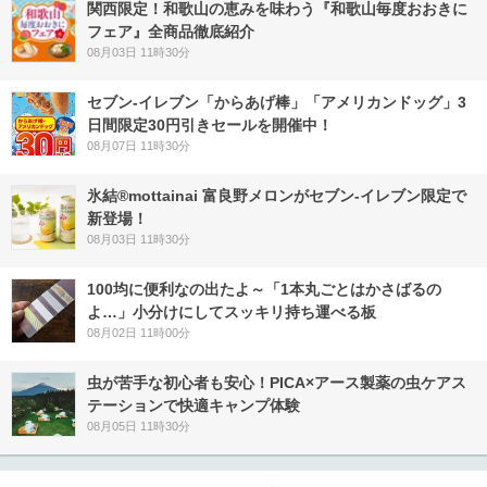
関西限定！和歌山の恵みを味わう『和歌山毎度おおきに
フェア』全商品徹底紹介
08月03日 11時30分
セブン‐イレブン「からあげ棒」「アメリカンドッグ」3
日間限定30円引きセールを開催中！
08月07日 11時30分
氷結®mottainai 富良野メロンがセブン‐イレブン限定で
新登場！
08月03日 11時30分
100均に便利なの出たよ～「1本丸ごとはかさばるの
よ…」小分けにしてスッキリ持ち運べる板
08月02日 11時00分
虫が苦手な初心者も安心！PICA×アース製薬の虫ケアス
テーションで快適キャンプ体験
08月05日 11時30分