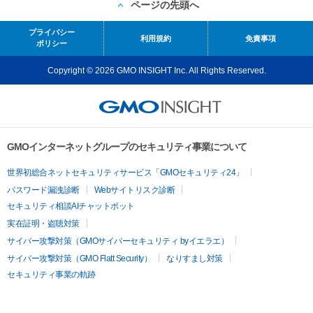
ページの先頭へ
プライバシー
利用規約
免責事項
ポリシー
Copyright © 2026 GMO INSIGHT Inc. All Rights Reserved.
GMOインターネットグループのセキュリティ事業について
世界初総合ネットセキュリティサービス「GMOセキュリティ24」
パスワード漏洩診断
Webサイトリスク診断
セキュリティ相談AIチャットボット
実在証明・盗聴対策
サイバー攻撃対策（GMOサイバーセキュリティ byイエラエ）
サイバー攻撃対策（GMO Flatt Security）
なりすまし対策
セキュリティ事業の軌跡