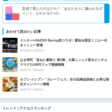
直感で選んだのはどれ？「あなたが人に嫌われるポ
イント」がわかる3つの...
あわせて読みたい記事
スシロー×GAZOO Racing初コラボ！夏休み限定ミニカー付
きメニュー登場
08月08日 11時30分
はま寿司「旨ねた夏祭り 第3弾」大葉ニンニク香るビンチョ
ウマグロ100円フェア開催情報
08月07日 11時30分
セブン‐イレブン「カレーフェス」全15品商品詳細とお得な限
定キャンペーン情報
08月07日 11時30分
トレンド | アクセスランキング