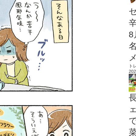
ト
202