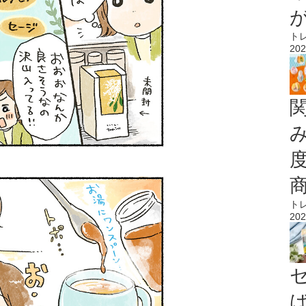
ト
202
ト
202