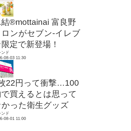
結®mottainai 富良野
メロンがセブン‐イレブ
ン限定で新登場！
レンド
6-08-03 11:30
枚22円って衝撃…100
均で買えるとは思って
なかった衛生グッズ
レンド
6-08-01 11:00