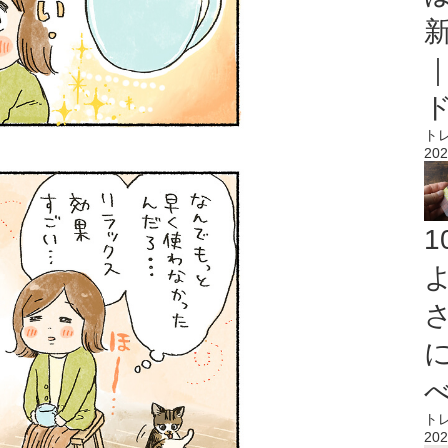
ト
202
ト
202