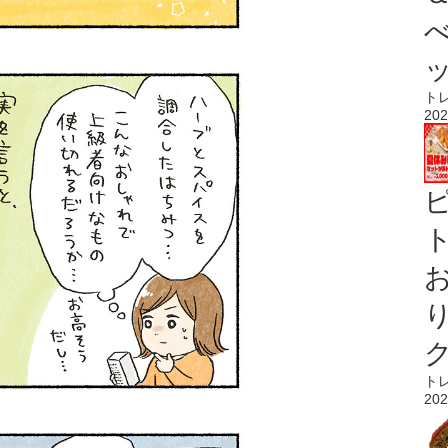
ト
202
ト
ト
202