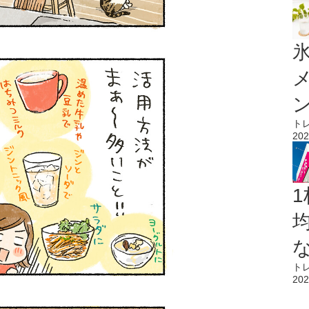
氷
ト
202
1
ト
202