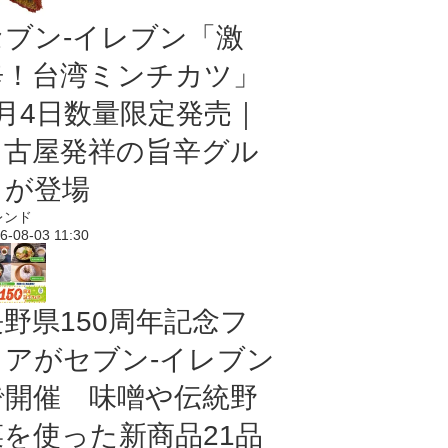
セブン-イレブン「激
辛！台湾ミンチカツ」
8月4日数量限定発売｜
名古屋発祥の旨辛グル
メが登場
レンド
6-08-03 11:30
長野県150周年記念フ
ェアがセブン-イレブン
で開催 味噌や伝統野
菜を使った新商品21品