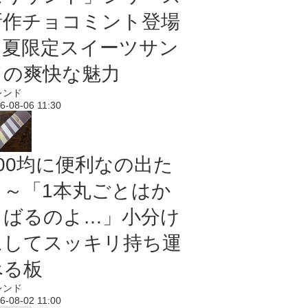
新作チョコミント登場
｜夏限定スイーツサン
ドの爽快な魅力
レンド
6-08-06 11:30
100均に便利なの出た
よ～「1本丸ごとはか
さばるのよ…」小分け
にしてスッキリ持ち運
べる板
レンド
6-08-02 11:00