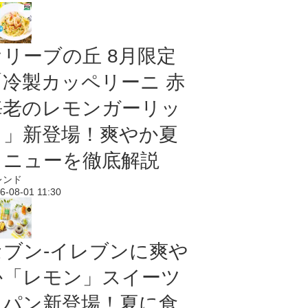
オリーブの丘 8月限定
「冷製カッペリーニ 赤
海老のレモンガーリッ
ク」新登場！爽やか夏
メニューを徹底解説
レンド
6-08-01 11:30
セブン‐イレブンに爽や
か「レモン」スイーツ
＆パン新登場！夏に食