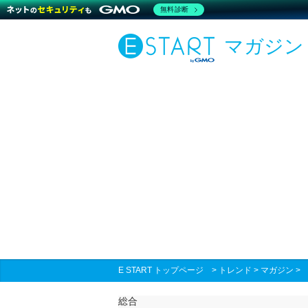
無料診断
マガジン
E START トップページ
>
トレンド
>
マガジン
総合