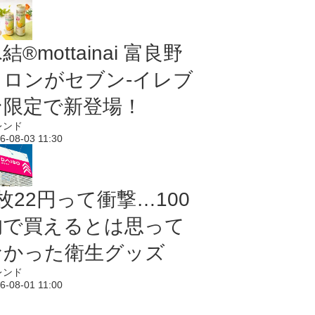
結®mottainai 富良野
メロンがセブン‐イレブ
ン限定で新登場！
レンド
6-08-03 11:30
枚22円って衝撃…100
均で買えるとは思って
なかった衛生グッズ
レンド
6-08-01 11:00