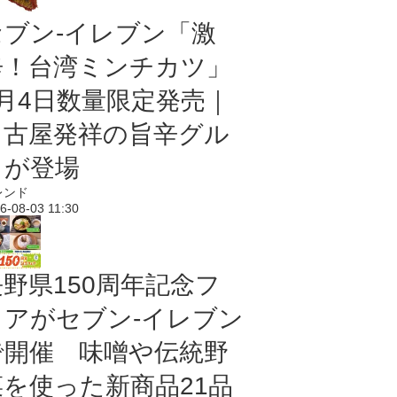
セブン-イレブン「激
辛！台湾ミンチカツ」
8月4日数量限定発売｜
名古屋発祥の旨辛グル
メが登場
レンド
6-08-03 11:30
長野県150周年記念フ
ェアがセブン-イレブン
で開催 味噌や伝統野
菜を使った新商品21品