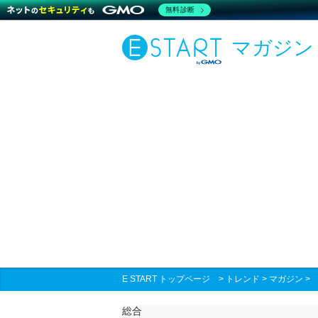
無料診断
マガジン
E START トップページ
>
トレンド
>
マガジン
総合