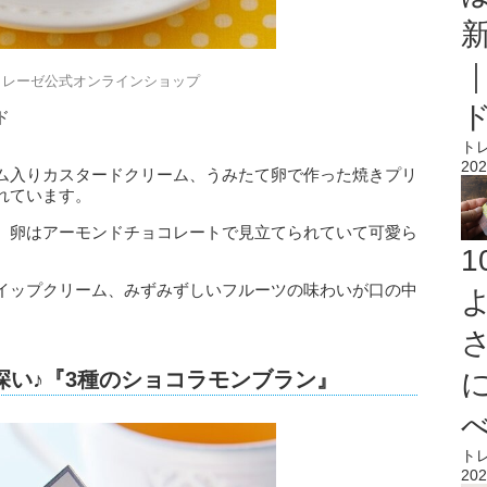
トレーゼ公式オンラインショップ
ド
ト
202
ム入りカスタードクリーム、うみたて卵で作った焼きプリ
れています。
、卵はアーモンドチョコレートで見立てられていて可愛ら
イップクリーム、みずみずしいフルーツの味わいが口の中
深い♪『3種のショコラモンブラン』
ト
202