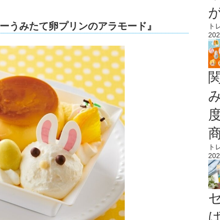
ーうみたて卵プリンのアラモード』
ト
202
ト
202