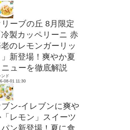
オリーブの丘 8月限定
「冷製カッペリーニ 赤
海老のレモンガーリッ
ク」新登場！爽やか夏
メニューを徹底解説
レンド
6-08-01 11:30
セブン‐イレブンに爽や
か「レモン」スイーツ
＆パン新登場！夏に食