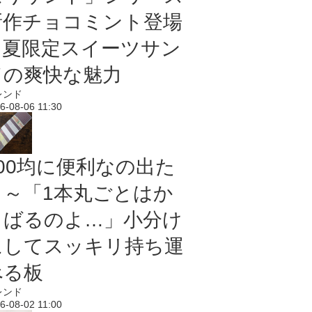
新作チョコミント登場
｜夏限定スイーツサン
ドの爽快な魅力
レンド
6-08-06 11:30
100均に便利なの出た
よ～「1本丸ごとはか
さばるのよ…」小分け
にしてスッキリ持ち運
べる板
レンド
6-08-02 11:00