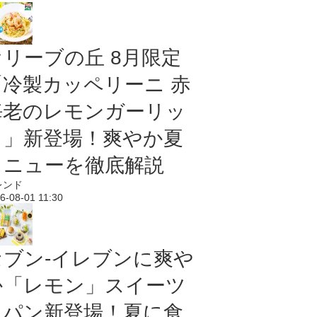
オリーブの丘 8月限定
「冷製カッペリーニ 赤
海老のレモンガーリッ
ク」新登場！爽やか夏
メニューを徹底解説
レンド
6-08-01 11:30
セブン‐イレブンに爽や
か「レモン」スイーツ
＆パン新登場！夏に食