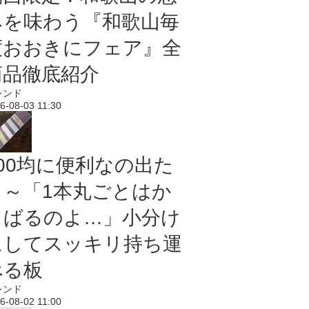
みを味わう『和歌山毎
度おおきにフェア』全
商品徹底紹介
レンド
6-08-03 11:30
100均に便利なの出た
よ～「1本丸ごとはか
さばるのよ…」小分け
にしてスッキリ持ち運
べる板
レンド
6-08-02 11:00