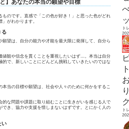
と】あなたの本当の願望や目標
るものです。直感で「この色が好き！」と思った色がどれ
標」がわかります。
ト
きる
202
や願望は、自分の能力や才能を最大限に発揮して、自分ら
価値観や信念を貫くことを重視したいはず…。本当は自分
極的で、新しいことにどんどん挑戦していきたいのではな
ト
の本当の目標や願望は、社会や人々のために何かをするこ
会的な問題や課題に取り組むことに生きがいを感じる人で
ができ、協力や支援を惜しまないはずです。とにかく人の
ト
。
202
たい