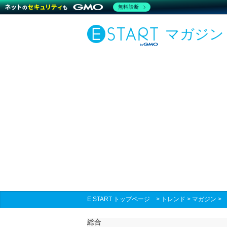
無料診断
マガジン
E START トップページ
>
トレンド
>
マガジン
総合