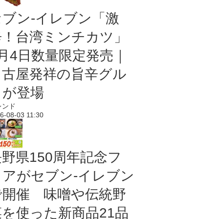
セブン-イレブン「激
辛！台湾ミンチカツ」
8月4日数量限定発売｜
名古屋発祥の旨辛グル
メが登場
レンド
6-08-03 11:30
長野県150周年記念フ
ェアがセブン-イレブン
で開催 味噌や伝統野
菜を使った新商品21品