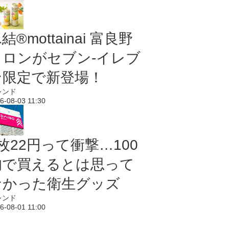
結®mottainai 富良野
メロンがセブン‐イレブ
ン限定で新登場！
レンド
6-08-03 11:30
枚22円って衝撃…100
均で買えるとは思って
なかった衛生グッズ
レンド
6-08-01 11:00