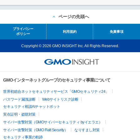
ページの先頭へ
プライバシー
利用規約
免責事項
ポリシー
Copyright © 2026 GMO INSIGHT Inc. All Rights Reserved.
GMOインターネットグループのセキュリティ事業について
世界初総合ネットセキュリティサービス「GMOセキュリティ24」
パスワード漏洩診断
Webサイトリスク診断
セキュリティ相談AIチャットボット
実在証明・盗聴対策
サイバー攻撃対策（GMOサイバーセキュリティ byイエラエ）
サイバー攻撃対策（GMO Flatt Security）
なりすまし対策
セキュリティ事業の軌跡