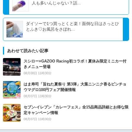
人も多いんじゃない？話...
ダイソーで1つ買っとくと楽！面倒な日はさっとひ
とふき♡お風呂をさぼれ...
あわせて読みたい記事
スシロー×GAZOO Racing初コラボ！夏休み限定ミニカー付
きメニュー登場
08月08日 11時30分
はま寿司「旨ねた夏祭り 第3弾」大葉ニンニク香るビンチョ
ウマグロ100円フェア開催情報
08月07日 11時30分
セブン‐イレブン「カレーフェス」全15品商品詳細とお得な限
定キャンペーン情報
08月07日 11時30分