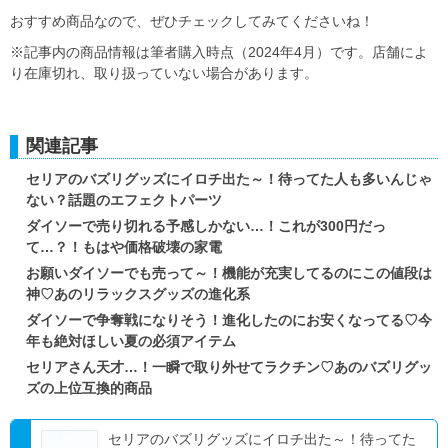
おすすめ商品なので、ぜひチェックしてみてくださいね！
※記事内の商品情報は筆者購入時点（2024年4月）です。店舗によ
り在庫切れ、取り扱っていない場合があります。
関連記事
セリアのバズリグッズにイロチ出た～！待ってた人も多いんじゃ
ない？話題のエフェクトパーツ
ダイソーで売り切れる予感しかない…！これが300円だっ
て…？！もはや価格破壊の家電
お願いダイソーでも売って～！機能が充実してるのにこの値段は
神♡あのリラックスグッズの進化系
ダイソーで争奪戦になりそう！進化したのにお安くなってる♡今
年も絶対ほしい夏の必須アイテム
セリアさん天才…！一瞬で取り外せてラクチン♡あのバズリグッ
ズの上位互換的商品
セリアのバズリグッズにイロチ出た～！待ってた