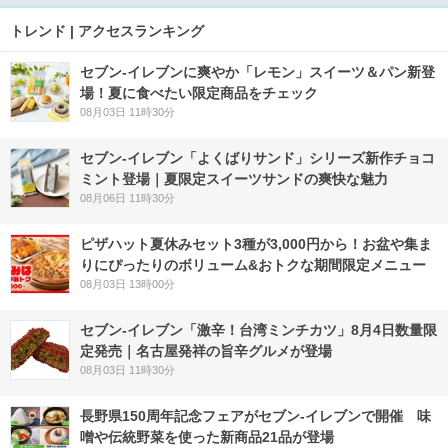
トレンド | アクセスランキング
セブン‐イレブンに爽やか「レモン」スイーツ＆パン新登
場！夏に食べたい限定商品をチェック
08月03日 11時30分
セブン‐イレブン「よくばりサンド」シリーズ新作チョコ
ミント登場｜夏限定スイーツサンドの爽快な魅力
08月06日 11時30分
ピザハット夏休みセット3種が3,000円から！お盆や集ま
りにぴったりのボリューム&おトクな期間限定メニュー
08月03日 13時00分
セブン-イレブン「激辛！台湾ミンチカツ」8月4日数量限
定発売｜名古屋発祥の旨辛グルメが登場
08月03日 11時30分
長野県150周年記念フェアがセブン-イレブンで開催 味
噌や伝統野菜を使った新商品21品が登場