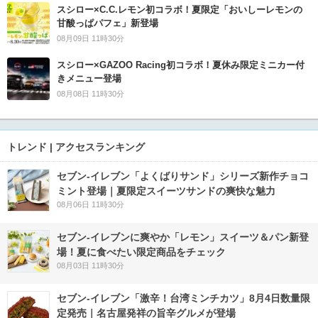
スシロー×C.C.レモン初コラボ！夏限定「おいしーレモンの
甘酸っぱパフェ」新登場
08月09日 11時30分
スシロー×GAZOO Racing初コラボ！夏休み限定ミニカー付
きメニュー登場
08月08日 11時30分
トレンド | アクセスランキング
セブン‐イレブン「よくばりサンド」シリーズ新作チョコ
ミント登場｜夏限定スイーツサンドの爽快な魅力
08月06日 11時30分
セブン‐イレブンに爽やか「レモン」スイーツ＆パン新登
場！夏に食べたい限定商品をチェック
08月03日 11時30分
セブン-イレブン「激辛！台湾ミンチカツ」8月4日数量限
定発売｜名古屋発祥の旨辛グルメが登場