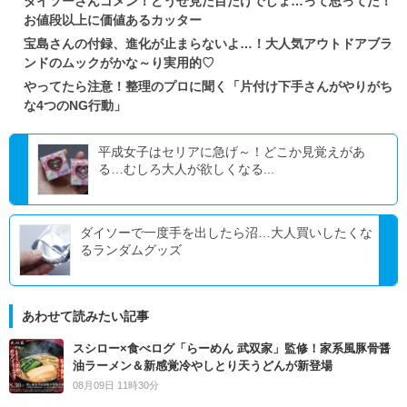
ダイソーさんゴメン！どうせ見た目だけでしょ…って思ってた！
お値段以上に価値あるカッター
宝島さんの付録、進化が止まらないよ…！大人気アウトドアブラ
ンドのムックがかな～り実用的♡
やってたら注意！整理のプロに聞く「片付け下手さんがやりがち
な4つのNG行動」
平成女子はセリアに急げ～！どこか見覚えがあ
る…むしろ大人が欲しくなる...
ダイソーで一度手を出したら沼…大人買いしたくな
るランダムグッズ
あわせて読みたい記事
スシロー×食べログ「らーめん 武双家」監修！家系風豚骨醤
油ラーメン＆新感覚冷やしとり天うどんが新登場
08月09日 11時30分