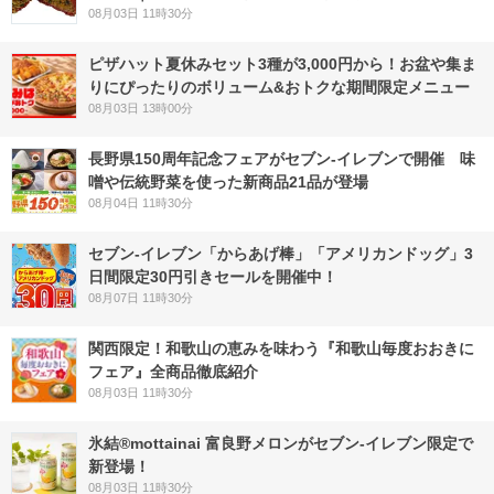
08月03日 11時30分
ピザハット夏休みセット3種が3,000円から！お盆や集ま
りにぴったりのボリューム&おトクな期間限定メニュー
08月03日 13時00分
長野県150周年記念フェアがセブン-イレブンで開催 味
噌や伝統野菜を使った新商品21品が登場
08月04日 11時30分
セブン‐イレブン「からあげ棒」「アメリカンドッグ」3
日間限定30円引きセールを開催中！
08月07日 11時30分
関西限定！和歌山の恵みを味わう『和歌山毎度おおきに
フェア』全商品徹底紹介
08月03日 11時30分
氷結®mottainai 富良野メロンがセブン‐イレブン限定で
新登場！
08月03日 11時30分