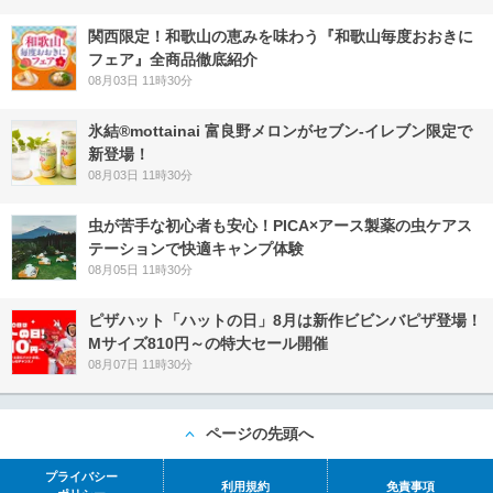
関西限定！和歌山の恵みを味わう『和歌山毎度おおきに
フェア』全商品徹底紹介
08月03日 11時30分
氷結®mottainai 富良野メロンがセブン‐イレブン限定で
新登場！
08月03日 11時30分
虫が苦手な初心者も安心！PICA×アース製薬の虫ケアス
テーションで快適キャンプ体験
08月05日 11時30分
ピザハット「ハットの日」8月は新作ビビンバピザ登場！
Mサイズ810円～の特大セール開催
08月07日 11時30分
ページの先頭へ
プライバシー
利用規約
免責事項