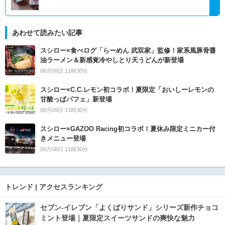
あわせて読みたい記事
スシロー×食べログ「らーめん 武双家」監修！家系風豚骨醤
油ラーメン＆新感覚冷やしとり天うどんが新登場
08月09日 11時30分
スシロー×C.C.レモン初コラボ！夏限定「おいしーレモンの
甘酸っぱパフェ」新登場
08月09日 11時30分
スシロー×GAZOO Racing初コラボ！夏休み限定ミニカー付
きメニュー登場
08月08日 11時30分
トレンド | アクセスランキング
セブン‐イレブン「よくばりサンド」シリーズ新作チョコ
ミント登場｜夏限定スイーツサンドの爽快な魅力