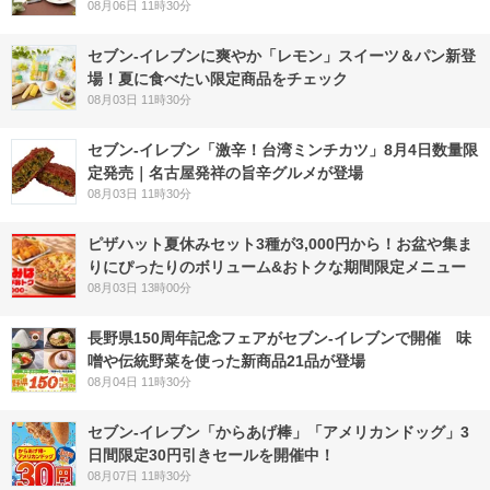
08月06日 11時30分
セブン‐イレブンに爽やか「レモン」スイーツ＆パン新登
場！夏に食べたい限定商品をチェック
08月03日 11時30分
セブン-イレブン「激辛！台湾ミンチカツ」8月4日数量限
定発売｜名古屋発祥の旨辛グルメが登場
08月03日 11時30分
ピザハット夏休みセット3種が3,000円から！お盆や集ま
りにぴったりのボリューム&おトクな期間限定メニュー
08月03日 13時00分
長野県150周年記念フェアがセブン-イレブンで開催 味
噌や伝統野菜を使った新商品21品が登場
08月04日 11時30分
セブン‐イレブン「からあげ棒」「アメリカンドッグ」3
日間限定30円引きセールを開催中！
08月07日 11時30分