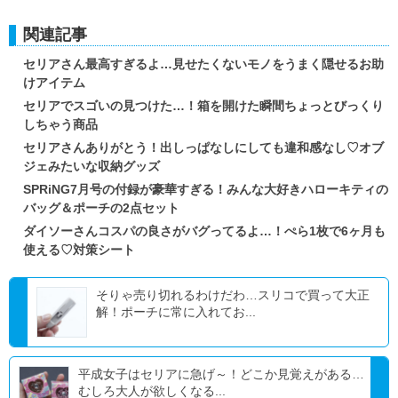
関連記事
セリアさん最高すぎるよ…見せたくないモノをうまく隠せるお助
けアイテム
セリアでスゴいの見つけた…！箱を開けた瞬間ちょっとびっくり
しちゃう商品
セリアさんありがとう！出しっぱなしにしても違和感なし♡オブ
ジェみたいな収納グッズ
SPRiNG7月号の付録が豪華すぎる！みんな大好きハローキティの
バッグ＆ポーチの2点セット
ダイソーさんコスパの良さがバグってるよ…！ぺら1枚で6ヶ月も
使える♡対策シート
そりゃ売り切れるわけだわ…スリコで買って大正
解！ポーチに常に入れてお...
平成女子はセリアに急げ～！どこか見覚えがある…
むしろ大人が欲しくなる...