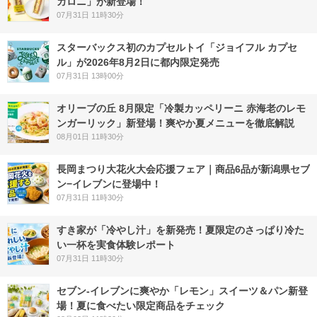
カロニ」が新登場！
07月31日 11時30分
スターバックス初のカプセルトイ「ジョイフル カプセ
ル」が2026年8月2日に都内限定発売
07月31日 13時00分
オリーブの丘 8月限定「冷製カッペリーニ 赤海老のレモ
ンガーリック」新登場！爽やか夏メニューを徹底解説
08月01日 11時30分
長岡まつり大花火大会応援フェア｜商品6品が新潟県セブ
ン−イレブンに登場中！
07月31日 11時30分
すき家が「冷やし汁」を新発売！夏限定のさっぱり冷た
い一杯を実食体験レポート
07月31日 11時30分
セブン‐イレブンに爽やか「レモン」スイーツ＆パン新登
場！夏に食べたい限定商品をチェック