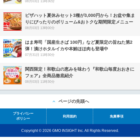
08月03日 11時30分
ピザハット夏休みセット3種が3,000円から！お盆や集ま
りにぴったりのボリューム&おトクな期間限定メニュー
08月03日 13時00分
はま寿司「国産生さば 100円」など夏限定の旨ねた第2
弾！漬けホタルイカや本鮪ほほ肉も登場中
07月31日 11時30分
関西限定！和歌山の恵みを味わう『和歌山毎度おおきに
フェア』全商品徹底紹介
08月03日 11時30分
ページの先頭へ
プライバシー
利用規約
免責事項
ポリシー
Copyright © 2026 GMO INSIGHT Inc. All Rights Reserved.