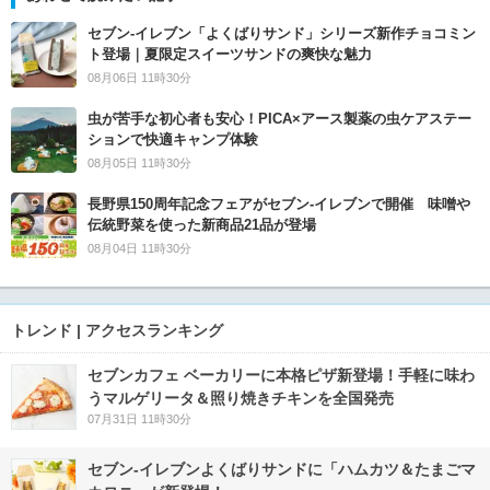
セブン‐イレブン「よくばりサンド」シリーズ新作チョコミン
ト登場｜夏限定スイーツサンドの爽快な魅力
08月06日 11時30分
虫が苦手な初心者も安心！PICA×アース製薬の虫ケアステー
ションで快適キャンプ体験
08月05日 11時30分
長野県150周年記念フェアがセブン-イレブンで開催 味噌や
伝統野菜を使った新商品21品が登場
08月04日 11時30分
トレンド | アクセスランキング
セブンカフェ ベーカリーに本格ピザ新登場！手軽に味わ
うマルゲリータ＆照り焼きチキンを全国発売
07月31日 11時30分
セブン‐イレブンよくばりサンドに「ハムカツ＆たまごマ