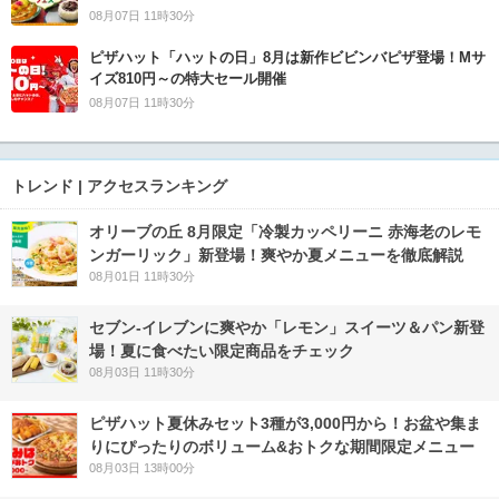
08月07日 11時30分
ピザハット「ハットの日」8月は新作ビビンバピザ登場！Mサ
イズ810円～の特大セール開催
08月07日 11時30分
トレンド | アクセスランキング
オリーブの丘 8月限定「冷製カッペリーニ 赤海老のレモ
ンガーリック」新登場！爽やか夏メニューを徹底解説
08月01日 11時30分
セブン‐イレブンに爽やか「レモン」スイーツ＆パン新登
場！夏に食べたい限定商品をチェック
08月03日 11時30分
ピザハット夏休みセット3種が3,000円から！お盆や集ま
りにぴったりのボリューム&おトクな期間限定メニュー
08月03日 13時00分