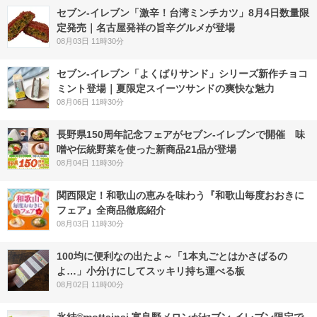
セブン-イレブン「激辛！台湾ミンチカツ」8月4日数量限
定発売｜名古屋発祥の旨辛グルメが登場
08月03日 11時30分
セブン‐イレブン「よくばりサンド」シリーズ新作チョコ
ミント登場｜夏限定スイーツサンドの爽快な魅力
08月06日 11時30分
長野県150周年記念フェアがセブン-イレブンで開催 味
噌や伝統野菜を使った新商品21品が登場
08月04日 11時30分
関西限定！和歌山の恵みを味わう『和歌山毎度おおきに
フェア』全商品徹底紹介
08月03日 11時30分
100均に便利なの出たよ～「1本丸ごとはかさばるの
よ…」小分けにしてスッキリ持ち運べる板
08月02日 11時00分
氷結®mottainai 富良野メロンがセブン‐イレブン限定で