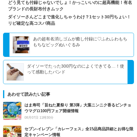
どう見ても付録じゃないでしょ！かっこいいのに超高機能！有名
ブランドの長財布付きムック
ダイソーさんどこまで進化しちゃうわけ？1セット30円ちょい！
リピ確定な高コスパ商品
あの超有名消しゴムが癒し付録に♡ふわふわもち
もちなビッグぬいぐるみ
ダイソーでたった300円なのによくできてる…！使
って感動したバンド
あわせて読みたい記事
はま寿司「旨ねた夏祭り 第3弾」大葉ニンニク香るビンチョ
ウマグロ100円フェア開催情報
08月07日 11時30分
セブン‐イレブン「カレーフェス」全15品商品詳細とお得な限
定キャンペーン情報