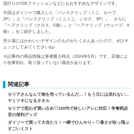
流行りのY2Kファッションなどにもおすすめなデザインです。
今回はダイソーで購入した『バンスクリップ（ミニ、ループ、
2P）』と『バンスクリップ（ミニミニ、シカク、3P）』、さらに
『ヘアクリップ（クロス、5個）』と『ヘアクリップ（ウェーブ、4
個）』をご紹介しました。
売り場にはかわいいデザインのものがたくさんあったので、ぜひチ
ェックしてみてくださいね♪
※記事内の商品情報は筆者購入時点（2024年5月）です。店舗によ
り在庫切れ、取り扱っていない場合があります。
関連記事
セリアさんなんて物を売っているんだ…！もう元には戻れない…
ヤミツキになるタオル
セリアで思わず買い占め♡100均で珍しいアレに対応！争奪戦必
至の便利グッズ
ダイソーで買って大当たり！一瞬でひんやり～♡暑さが吹っ飛ぶ
すごいミスト