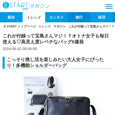
マガジン
総合
エンタメ
旅行
経済
トレンド
E START トップページ
トレンド
マガジン
これが付録って宝島さんマジ！？
これが付録って宝島さんマジ！？オトナ女子も毎日
使える♡高見え度レベチなバッグ6連発
2024-06-02 08:00:00
こっそり推し活を楽しみたい大人女子にぴった
り！多機能ショルダーバッグ