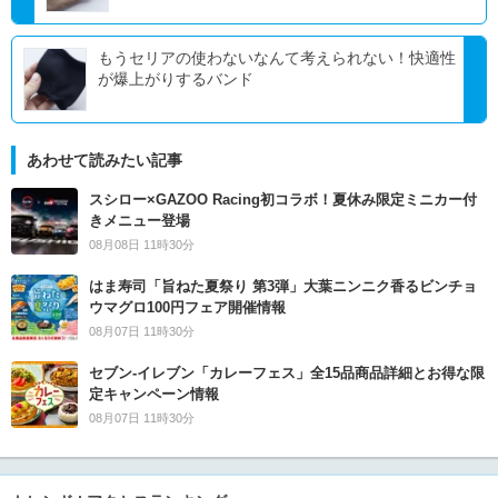
もうセリアの使わないなんて考えられない！快適性
が爆上がりするバンド
あわせて読みたい記事
スシロー×GAZOO Racing初コラボ！夏休み限定ミニカー付
きメニュー登場
08月08日 11時30分
はま寿司「旨ねた夏祭り 第3弾」大葉ニンニク香るビンチョ
ウマグロ100円フェア開催情報
08月07日 11時30分
セブン‐イレブン「カレーフェス」全15品商品詳細とお得な限
定キャンペーン情報
08月07日 11時30分