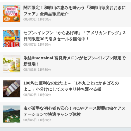
関西限定！和歌山の恵みを味わう『和歌山毎度おおきに
フェア』全商品徹底紹介
08月03日 11時30分
セブン‐イレブン「からあげ棒」「アメリカンドッグ」3
日間限定30円引きセールを開催中！
08月07日 11時30分
氷結®mottainai 富良野メロンがセブン‐イレブン限定で
新登場！
08月03日 11時30分
100均に便利なの出たよ～「1本丸ごとはかさばるの
よ…」小分けにしてスッキリ持ち運べる板
08月02日 11時00分
虫が苦手な初心者も安心！PICA×アース製薬の虫ケアス
テーションで快適キャンプ体験
08月05日 11時30分