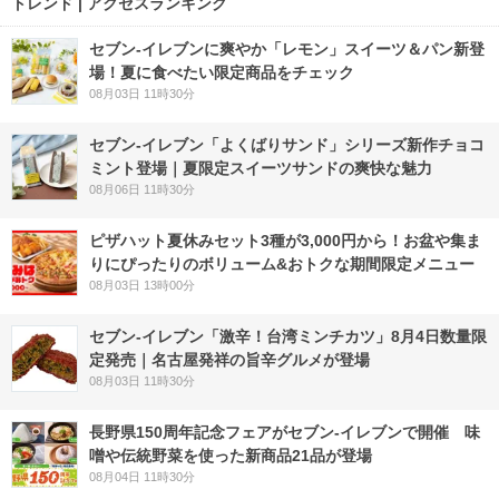
トレンド | アクセスランキング
セブン‐イレブンに爽やか「レモン」スイーツ＆パン新登
場！夏に食べたい限定商品をチェック
08月03日 11時30分
セブン‐イレブン「よくばりサンド」シリーズ新作チョコ
ミント登場｜夏限定スイーツサンドの爽快な魅力
08月06日 11時30分
ピザハット夏休みセット3種が3,000円から！お盆や集ま
りにぴったりのボリューム&おトクな期間限定メニュー
08月03日 13時00分
セブン-イレブン「激辛！台湾ミンチカツ」8月4日数量限
定発売｜名古屋発祥の旨辛グルメが登場
08月03日 11時30分
長野県150周年記念フェアがセブン-イレブンで開催 味
噌や伝統野菜を使った新商品21品が登場
08月04日 11時30分