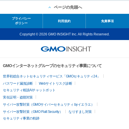
ページの先頭へ
プライバシー
利用規約
免責事項
ポリシー
Copyright © 2026 GMO INSIGHT Inc. All Rights Reserved.
GMOインターネットグループのセキュリティ事業について
世界初総合ネットセキュリティサービス「GMOセキュリティ24」
パスワード漏洩診断
Webサイトリスク診断
セキュリティ相談AIチャットボット
実在証明・盗聴対策
サイバー攻撃対策（GMOサイバーセキュリティ byイエラエ）
サイバー攻撃対策（GMO Flatt Security）
なりすまし対策
セキュリティ事業の軌跡