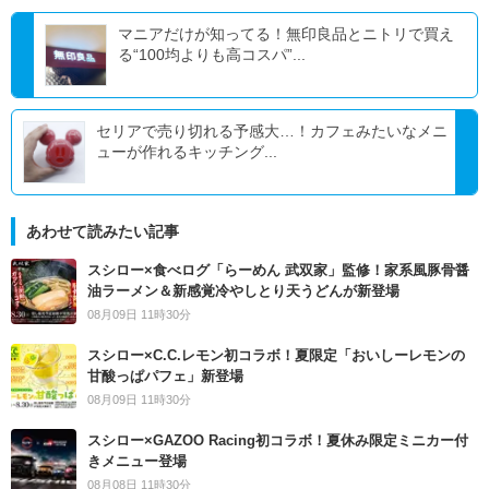
マニアだけが知ってる！無印良品とニトリで買え
る“100均よりも高コスパ”...
セリアで売り切れる予感大…！カフェみたいなメニ
ューが作れるキッチング...
あわせて読みたい記事
スシロー×食べログ「らーめん 武双家」監修！家系風豚骨醤
油ラーメン＆新感覚冷やしとり天うどんが新登場
08月09日 11時30分
スシロー×C.C.レモン初コラボ！夏限定「おいしーレモンの
甘酸っぱパフェ」新登場
08月09日 11時30分
スシロー×GAZOO Racing初コラボ！夏休み限定ミニカー付
きメニュー登場
08月08日 11時30分