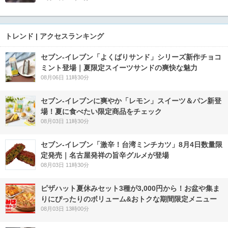
トレンド | アクセスランキング
セブン‐イレブン「よくばりサンド」シリーズ新作チョコ
ミント登場｜夏限定スイーツサンドの爽快な魅力
08月06日 11時30分
セブン‐イレブンに爽やか「レモン」スイーツ＆パン新登
場！夏に食べたい限定商品をチェック
08月03日 11時30分
セブン-イレブン「激辛！台湾ミンチカツ」8月4日数量限
定発売｜名古屋発祥の旨辛グルメが登場
08月03日 11時30分
ピザハット夏休みセット3種が3,000円から！お盆や集ま
りにぴったりのボリューム&おトクな期間限定メニュー
08月03日 13時00分