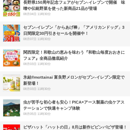
長野県150周年記念フェアがセブン-イレブンで開催 味
噌や伝統野菜を使った新商品21品が登場
08月04日 11時30分
セブン‐イレブン「からあげ棒」「アメリカンドッグ」3
日間限定30円引きセールを開催中！
08月07日 11時30分
関西限定！和歌山の恵みを味わう『和歌山毎度おおきに
フェア』全商品徹底紹介
08月03日 11時30分
氷結®mottainai 富良野メロンがセブン‐イレブン限定で
新登場！
08月03日 11時30分
虫が苦手な初心者も安心！PICA×アース製薬の虫ケアス
テーションで快適キャンプ体験
08月05日 11時30分
ピザハット「ハットの日」8月は新作ビビンバピザ登場！