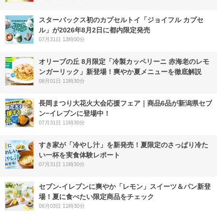
スターバックス初のカプセルトイ「ジョイフル カプセ
ル」が2026年8月2日に都内限定発売
07月31日 13時00分
オリーブの丘 8月限定「冷製カッペリーニ 赤海老のレモ
ンガーリック」新登場！爽やか夏メニューを徹底解説
08月01日 11時30分
長岡まつり大花火大会応援フェア｜商品6品が新潟県セブ
ン−イレブンに登場中！
07月31日 11時30分
すき家が「冷やし汁」を新発売！夏限定のさっぱり冷た
い一杯を実食体験レポート
07月31日 11時30分
セブン‐イレブンに爽やか「レモン」スイーツ＆パン新登
場！夏に食べたい限定商品をチェック
08月03日 11時30分