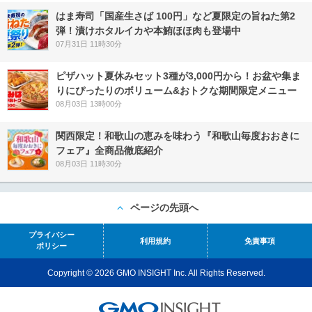
はま寿司「国産生さば 100円」など夏限定の旨ねた第2
弾！漬けホタルイカや本鮪ほほ肉も登場中
07月31日 11時30分
ピザハット夏休みセット3種が3,000円から！お盆や集ま
りにぴったりのボリューム&おトクな期間限定メニュー
08月03日 13時00分
関西限定！和歌山の恵みを味わう『和歌山毎度おおきに
フェア』全商品徹底紹介
08月03日 11時30分
ページの先頭へ
プライバシー
利用規約
免責事項
ポリシー
Copyright © 2026 GMO INSIGHT Inc. All Rights Reserved.