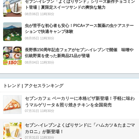
セブン‐イレブン「よくばりサンド」シリーズ新作チョコミン
ト登場｜夏限定スイーツサンドの爽快な魅力
08月06日 11時30分
虫が苦手な初心者も安心！PICA×アース製薬の虫ケアステー
ションで快適キャンプ体験
08月05日 11時30分
長野県150周年記念フェアがセブン-イレブンで開催 味噌や
伝統野菜を使った新商品21品が登場
08月04日 11時30分
トレンド | アクセスランキング
セブンカフェ ベーカリーに本格ピザ新登場！手軽に味わ
うマルゲリータ＆照り焼きチキンを全国発売
07月31日 11時30分
セブン‐イレブンよくばりサンドに「ハムカツ＆たまごマ
カロニ」が新登場！
07月31日 11時30分