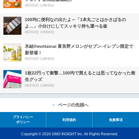
08月03日 11時30分
100均に便利なの出たよ～「1本丸ごとはかさばるの
よ…」小分けにしてスッキリ持ち運べる板
08月02日 11時00分
氷結®mottainai 富良野メロンがセブン‐イレブン限定で
新登場！
08月03日 11時30分
1枚22円って衝撃…100均で買えるとは思ってなかった衛
生グッズ
08月01日 11時00分
ページの先頭へ
プライバシー
利用規約
免責事項
ポリシー
Copyright © 2026 GMO INSIGHT Inc. All Rights Reserved.