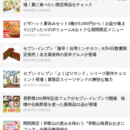
場！夏に食べたい限定商品をチェック
08月03日 11時30分
ピザハット夏休みセット3種が3,000円から！お盆や集ま
りにぴったりのボリューム&おトクな期間限定メニュー
08月03日 13時00分
セブン-イレブン「激辛！台湾ミンチカツ」8月4日数量限
定発売｜名古屋発祥の旨辛グルメが登場
08月03日 11時30分
セブン‐イレブン「よくばりサンド」シリーズ新作チョコ
ミント登場｜夏限定スイーツサンドの爽快な魅力
08月06日 11時30分
長野県150周年記念フェアがセブン-イレブンで開催 味
噌や伝統野菜を使った新商品21品が登場
08月04日 11時30分
関西限定！和歌山の恵みを味わう『和歌山毎度おおきに
フェア』全商品徹底紹介