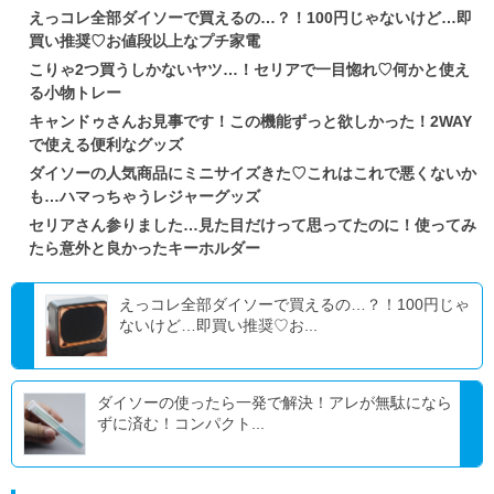
えっコレ全部ダイソーで買えるの…？！100円じゃないけど…即
買い推奨♡お値段以上なプチ家電
こりゃ2つ買うしかないヤツ…！セリアで一目惚れ♡何かと使え
る小物トレー
キャンドゥさんお見事です！この機能ずっと欲しかった！2WAY
で使える便利なグッズ
ダイソーの人気商品にミニサイズきた♡これはこれで悪くないか
も…ハマっちゃうレジャーグッズ
セリアさん参りました…見た目だけって思ってたのに！使ってみ
たら意外と良かったキーホルダー
えっコレ全部ダイソーで買えるの…？！100円じゃ
ないけど…即買い推奨♡お...
ダイソーの使ったら一発で解決！アレが無駄になら
ずに済む！コンパクト...