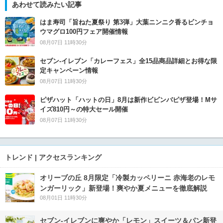
あわせて読みたい記事
はま寿司「旨ねた夏祭り 第3弾」大葉ニンニク香るビンチョ
ウマグロ100円フェア開催情報
08月07日 11時30分
セブン‐イレブン「カレーフェス」全15品商品詳細とお得な限
定キャンペーン情報
08月07日 11時30分
ピザハット「ハットの日」8月は新作ビビンバピザ登場！Mサ
イズ810円～の特大セール開催
08月07日 11時30分
トレンド | アクセスランキング
オリーブの丘 8月限定「冷製カッペリーニ 赤海老のレモ
ンガーリック」新登場！爽やか夏メニューを徹底解説
08月01日 11時30分
セブン‐イレブンに爽やか「レモン」スイーツ＆パン新登