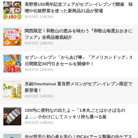
長野県150周年記念フェアがセブン-イレブンで開催 味
噌や伝統野菜を使った新商品21品が登場
08月04日 11時30分
関西限定！和歌山の恵みを味わう『和歌山毎度おおきに
フェア』全商品徹底紹介
08月03日 11時30分
セブン‐イレブン「からあげ棒」「アメリカンドッグ」3
日間限定30円引きセールを開催中！
08月07日 11時30分
氷結®mottainai 富良野メロンがセブン‐イレブン限定で
新登場！
08月03日 11時30分
100均に便利なの出たよ～「1本丸ごとはかさばるの
よ…」小分けにしてスッキリ持ち運べる板
08月02日 11時00分
虫が苦手な初心者も安心！PICA×アース製薬の虫ケアス