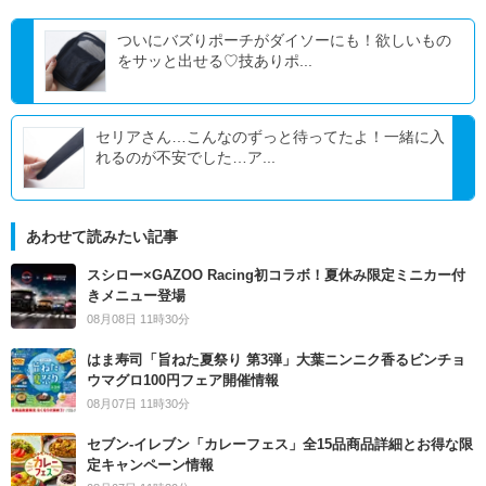
ついにバズりポーチがダイソーにも！欲しいもの
をサッと出せる♡技ありポ...
セリアさん…こんなのずっと待ってたよ！一緒に入
れるのが不安でした…ア...
あわせて読みたい記事
スシロー×GAZOO Racing初コラボ！夏休み限定ミニカー付
きメニュー登場
08月08日 11時30分
はま寿司「旨ねた夏祭り 第3弾」大葉ニンニク香るビンチョ
ウマグロ100円フェア開催情報
08月07日 11時30分
セブン‐イレブン「カレーフェス」全15品商品詳細とお得な限
定キャンペーン情報