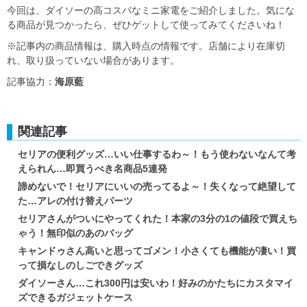
今回は、ダイソーの高コスパなミニ家電をご紹介しました。気にな
る商品が見つかったら、ぜひゲットして使ってみてくださいね！
※記事内の商品情報は、購入時点の情報です。店舗により在庫切
れ、取り扱っていない場合があります。
記事協力：
海原藍
関連記事
セリアの便利グッズ…いい仕事するわ～！もう使わないなんて考
えられん…即買うべき名商品5連発
諦めないで！セリアにいいの売ってるよ～！失くなって絶望して
た…アレの付け替えパーツ
セリアさんがついにやってくれた！本家の3分の1の値段で買えち
ゃう！無印似のあのバッグ
キャンドゥさん高いと思ってゴメン！小さくても機能が凄い！買
って損なしのしごできグッズ
ダイソーさん…これ300円は安いわ！好みのかたちにカスタマイ
ズできるガジェットケース