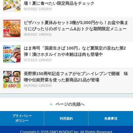
場！夏に食べたい限定商品をチェック
08月03日 11時30分
ピザハット夏休みセット3種が3,000円から！お盆や集ま
りにぴったりのボリューム&おトクな期間限定メニュー
08月03日 13時00分
はま寿司「国産生さば 100円」など夏限定の旨ねた第2
弾！漬けホタルイカや本鮪ほほ肉も登場中
07月31日 11時30分
長野県150周年記念フェアがセブン-イレブンで開催 味
噌や伝統野菜を使った新商品21品が登場
08月04日 11時30分
ページの先頭へ
プライバシー
利用規約
免責事項
ポリシー
Copyright © 2026 GMO INSIGHT Inc. All Rights Reserved.