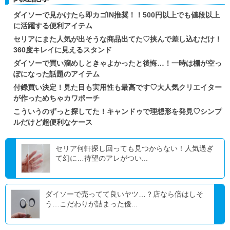
ダイソーで見かけたら即カゴIN推奨！！500円以上でも値段以上
に活躍する便利アイテム
セリアにまた人気が出そうな商品出てた♡挟んで差し込むだけ！
360度キレイに見えるスタンド
ダイソーで買い溜めしときゃよかったと後悔…！一時は棚が空っ
ぽになった話題のアイテム
付録買い決定！見た目も実用性も最高です♡大人気クリエイター
が作っためちゃカワポーチ
こういうのずっと探してた！キャンドゥで理想形を発見♡シンプ
ルだけど超便利なケース
セリア何軒探し回っても見つからない！人気過ぎ
て幻に…待望のアレがつい...
ダイソーで売ってて良いヤツ…？店なら倍はしそ
う…こだわりが詰まった優...