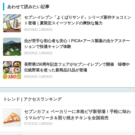
あわせて読みたい記事
セブン‐イレブン「よくばりサンド」シリーズ新作チョコミン
ト登場｜夏限定スイーツサンドの爽快な魅力
08月06日 11時30分
虫が苦手な初心者も安心！PICA×アース製薬の虫ケアステー
ションで快適キャンプ体験
08月05日 11時30分
長野県150周年記念フェアがセブン-イレブンで開催 味噌や
伝統野菜を使った新商品21品が登場
08月04日 11時30分
トレンド | アクセスランキング
セブンカフェ ベーカリーに本格ピザ新登場！手軽に味わ
うマルゲリータ＆照り焼きチキンを全国発売
07月31日 11時30分