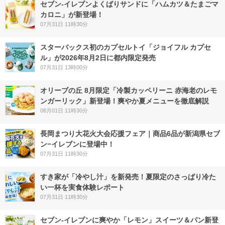
セブン‐イレブンよくばりサンドに「ハムカツ＆たまごマ
カロニ」が新登場！
07月31日 11時30分
スターバックス初のカプセルトイ「ジョイフル カプセ
ル」が2026年8月2日に都内限定発売
07月31日 13時00分
オリーブの丘 8月限定「冷製カッペリーニ 赤海老のレモ
ンガーリック」新登場！爽やか夏メニューを徹底解説
08月01日 11時30分
長岡まつり大花火大会応援フェア｜商品6品が新潟県セブ
ン−イレブンに登場中！
07月31日 11時30分
すき家が「冷やし汁」を新発売！夏限定のさっぱり冷た
い一杯を実食体験レポート
07月31日 11時30分
セブン‐イレブンに爽やか「レモン」スイーツ＆パン新登