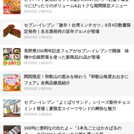
りにぴったりのボリューム&おトクな期間限定メニュー
08月03日 13時00分
セブン-イレブン「激辛！台湾ミンチカツ」8月4日数量限
定発売｜名古屋発祥の旨辛グルメが登場
08月03日 11時30分
長野県150周年記念フェアがセブン-イレブンで開催 味
噌や伝統野菜を使った新商品21品が登場
08月04日 11時30分
関西限定！和歌山の恵みを味わう『和歌山毎度おおきに
フェア』全商品徹底紹介
08月03日 11時30分
セブン‐イレブン「よくばりサンド」シリーズ新作チョコ
ミント登場｜夏限定スイーツサンドの爽快な魅力
08月06日 11時30分
100均に便利なの出たよ～「1本丸ごとはかさばるの