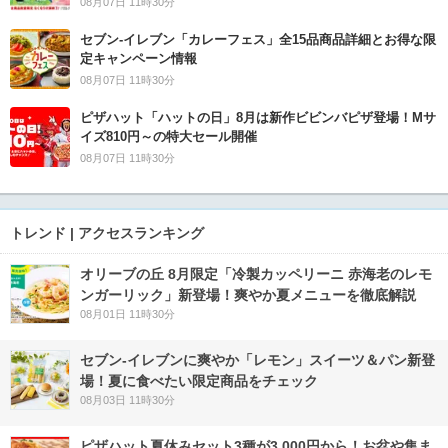
08月07日 11時30分
セブン‐イレブン「カレーフェス」全15品商品詳細とお得な限
定キャンペーン情報
08月07日 11時30分
ピザハット「ハットの日」8月は新作ビビンバピザ登場！Mサ
イズ810円～の特大セール開催
08月07日 11時30分
トレンド | アクセスランキング
オリーブの丘 8月限定「冷製カッペリーニ 赤海老のレモ
ンガーリック」新登場！爽やか夏メニューを徹底解説
08月01日 11時30分
セブン‐イレブンに爽やか「レモン」スイーツ＆パン新登
場！夏に食べたい限定商品をチェック
08月03日 11時30分
ピザハット夏休みセット3種が3,000円から！お盆や集ま