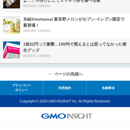
よ…」小分けにしてスッキリ持ち運べる板
08月02日 11時00分
氷結®mottainai 富良野メロンがセブン‐イレブン限定で
新登場！
08月03日 11時30分
1枚22円って衝撃…100均で買えるとは思ってなかった衛
生グッズ
08月01日 11時00分
ページの先頭へ
プライバシー
利用規約
免責事項
ポリシー
Copyright © 2026 GMO INSIGHT Inc. All Rights Reserved.