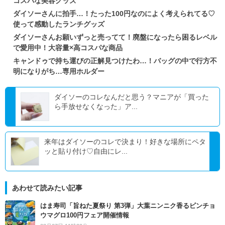
コスパな美容グッズ
ダイソーさんに拍手…！たった100円なのによく考えられてる♡
使って感動したランチグッズ
ダイソーさんお願いずっと売ってて！廃盤になったら困るレベル
で愛用中！大容量×高コスパな商品
キャンドゥで持ち運びの正解見つけたわ…！バッグの中で行方不
明になりがち…専用ホルダー
ダイソーのコレなんだと思う？マニアが「買った
ら手放せなくなった」ア...
来年はダイソーのコレで決まり！好きな場所にペタ
ッと貼り付け♡自由にレ...
あわせて読みたい記事
はま寿司「旨ねた夏祭り 第3弾」大葉ニンニク香るビンチョ
ウマグロ100円フェア開催情報