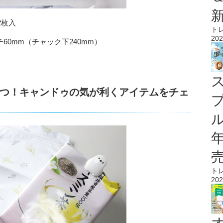
2枚入
ト
202
チ60mm（チャック下240mm）
つ！キャンドゥの気が利くアイテムをチェ
ル
ト
202