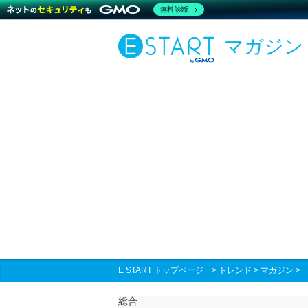
無料診断
マガジン
E START トップページ
>
トレンド
>
マガジン
総合