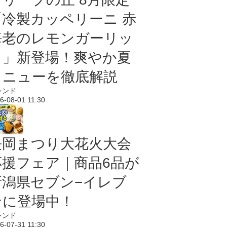
「冷製カッペリーニ 赤
海老のレモンガーリッ
ク」新登場！爽やか夏
メニューを徹底解説
レンド
6-08-01 11:30
長岡まつり大花火大会
応援フェア｜商品6品が
新潟県セブン−イレブ
ンに登場中！
レンド
6-07-31 11:30