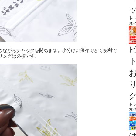
ト
202
きながらチャックを閉めます。小分けに保存できて便利で
リングは必須です。
ト
ト
202