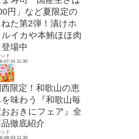
100円」など夏限定の
旨ねた第2弾！漬けホ
タルイカや本鮪ほほ肉
も登場中
レンド
6-07-31 11:30
関西限定！和歌山の恵
みを味わう『和歌山毎
度おおきにフェア』全
商品徹底紹介
レンド
6-08-03 11:30