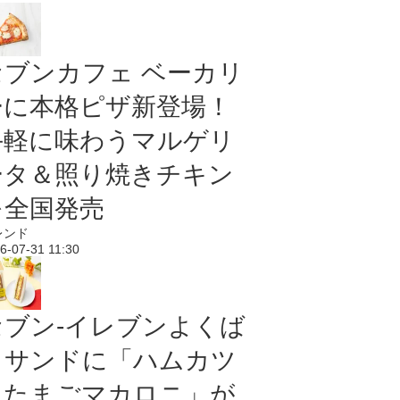
セブンカフェ ベーカリ
ーに本格ピザ新登場！
手軽に味わうマルゲリ
ータ＆照り焼きチキン
を全国発売
レンド
6-07-31 11:30
セブン‐イレブンよくば
りサンドに「ハムカツ
＆たまごマカロニ」が