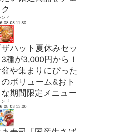
ック
レンド
6-08-03 11:30
ピザハット夏休みセッ
3種が3,000円から！
お盆や集まりにぴった
りのボリューム&おト
クな期間限定メニュー
レンド
6-08-03 13:00
はま寿司「国産生さば