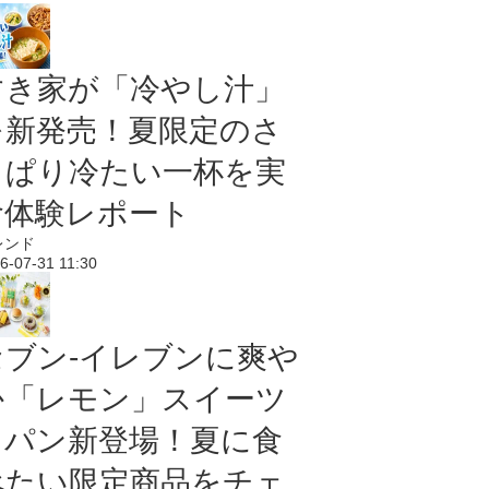
すき家が「冷やし汁」
を新発売！夏限定のさ
っぱり冷たい一杯を実
食体験レポート
レンド
6-07-31 11:30
セブン‐イレブンに爽や
か「レモン」スイーツ
＆パン新登場！夏に食
べたい限定商品をチェ