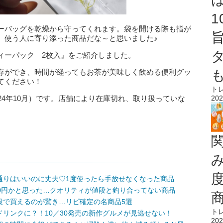
ーバッグを乾燥から守ってくれます。袋を開ける際も指が
、使う人に寄り添った商品だな～と思いました♪
ィーパック 2枚入』をご紹介しました。
存ができ、時間が経ってもお茶が美味しく飲める便利グッ
てください！
ト
202
24年10月）です。店舗により在庫切れ、取り扱っていな
通りはいいのに丈夫♡1度使ったら手放せなくなった商品
0円かと思った…クオリティが値段と釣り合ってない商品
段で買えるのが驚き…リピ確定の名商品5選
ト
リンクに？！10／30発売の新作グルメが見逃せない！
202