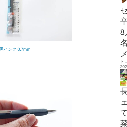
インク 0.7mm
ト
202