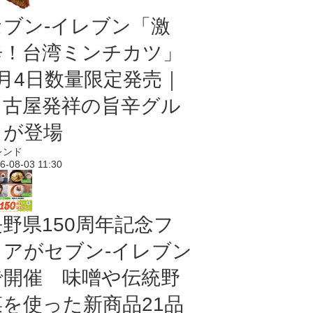
セブン-イレブン「激
辛！台湾ミンチカツ」
8月4日数量限定発売｜
名古屋発祥の旨辛グル
メが登場
レンド
6-08-03 11:30
長野県150周年記念フ
ェアがセブン-イレブン
で開催 味噌や伝統野
菜を使った新商品21品