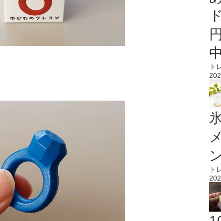
ト
202
氷
ト
202