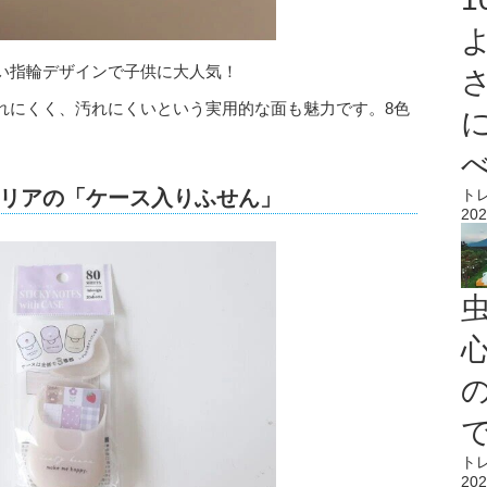
い指輪デザインで子供に大人気！
れにくく、汚れにくいという実用的な面も魅力です。8色
ト
リアの「ケース入りふせん」
202
心
ト
202