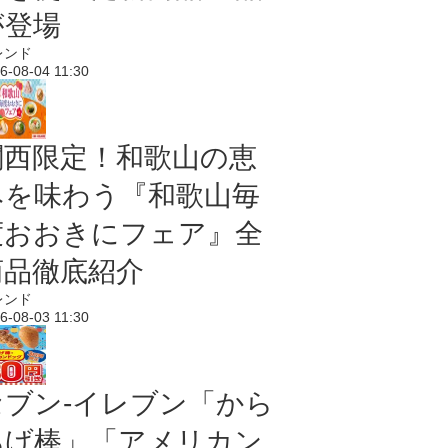
が登場
レンド
6-08-04 11:30
関西限定！和歌山の恵
みを味わう『和歌山毎
度おおきにフェア』全
商品徹底紹介
レンド
6-08-03 11:30
セブン‐イレブン「から
あげ棒」「アメリカン