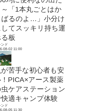
よ～「1本丸ごとはか
さばるのよ…」小分け
にしてスッキリ持ち運
べる板
レンド
6-08-02 11:00
虫が苦手な初心者も安
！PICA×アース製薬
の虫ケアステーション
で快適キャンプ体験
レンド
6-08-05 11:30