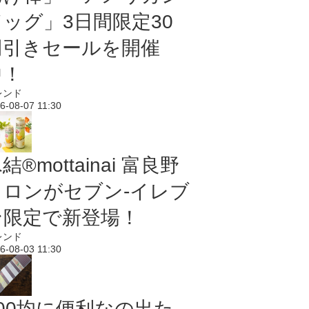
ドッグ」3日間限定30
円引きセールを開催
中！
レンド
6-08-07 11:30
結®mottainai 富良野
メロンがセブン‐イレブ
ン限定で新登場！
レンド
6-08-03 11:30
100均に便利なの出た