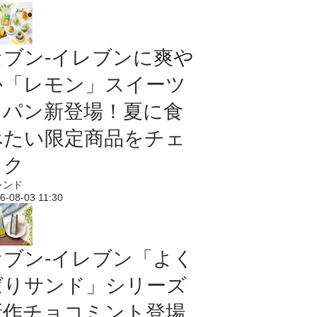
セブン‐イレブンに爽や
か「レモン」スイーツ
＆パン新登場！夏に食
べたい限定商品をチェ
ック
レンド
6-08-03 11:30
セブン‐イレブン「よく
ばりサンド」シリーズ
新作チョコミント登場