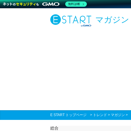
無料診断
マガジン
E START トップページ
>
トレンド
>
マガジン
総合