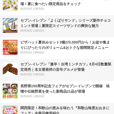
場！夏に食べたい限定商品をチェック
08月03日 11時30分
セブン‐イレブン「よくばりサンド」シリーズ新作チョコ
ミント登場｜夏限定スイーツサンドの爽快な魅力
08月06日 11時30分
ピザハット夏休みセット3種が3,000円から！お盆や集ま
りにぴったりのボリューム&おトクな期間限定メニュー
08月03日 13時00分
セブン-イレブン「激辛！台湾ミンチカツ」8月4日数量限
定発売｜名古屋発祥の旨辛グルメが登場
08月03日 11時30分
長野県150周年記念フェアがセブン-イレブンで開催 味
噌や伝統野菜を使った新商品21品が登場
08月04日 11時30分
関西限定！和歌山の恵みを味わう『和歌山毎度おおきに
フェア』全商品徹底紹介