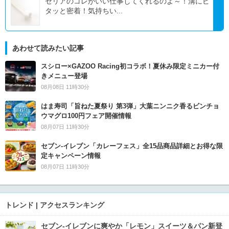
セリアのコレがいい仕事してくれるのよ～！溝にピ
タッと密着！気持ちい...
あわせて読みたい記事
スシロー×GAZOO Racing初コラボ！夏休み限定ミニカー付
きメニュー登場
08月08日 11時30分
はま寿司「旨ねた夏祭り 第3弾」大葉ニンニク香るビンチョ
ウマグロ100円フェア開催情報
08月07日 11時30分
セブン‐イレブン「カレーフェス」全15品商品詳細とお得な限
定キャンペーン情報
08月07日 11時30分
トレンド | アクセスランキング
セブン‐イレブンに爽やか「レモン」スイーツ＆パン新登