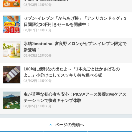
08月03日 11時30分
セブン‐イレブン「からあげ棒」「アメリカンドッグ」3
日間限定30円引きセールを開催中！
08月07日 11時30分
氷結®mottainai 富良野メロンがセブン‐イレブン限定で
新登場！
08月03日 11時30分
100均に便利なの出たよ～「1本丸ごとはかさばるの
よ…」小分けにしてスッキリ持ち運べる板
08月02日 11時00分
虫が苦手な初心者も安心！PICA×アース製薬の虫ケアス
テーションで快適キャンプ体験
08月05日 11時30分
ページの先頭へ