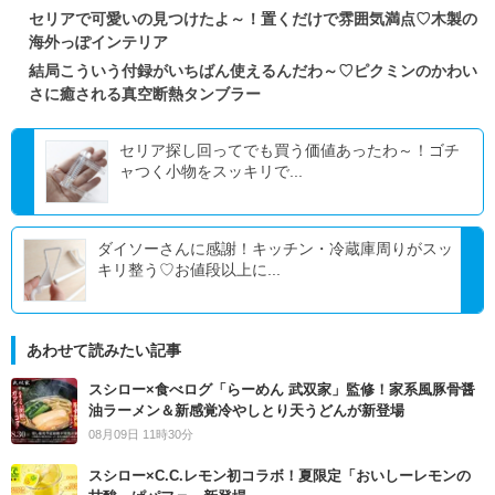
セリアで可愛いの見つけたよ～！置くだけで雰囲気満点♡木製の
海外っぽインテリア
結局こういう付録がいちばん使えるんだわ～♡ピクミンのかわい
さに癒される真空断熱タンブラー
セリア探し回ってでも買う価値あったわ～！ゴチ
ャつく小物をスッキリで...
ダイソーさんに感謝！キッチン・冷蔵庫周りがスッ
キリ整う♡お値段以上に...
あわせて読みたい記事
スシロー×食べログ「らーめん 武双家」監修！家系風豚骨醤
油ラーメン＆新感覚冷やしとり天うどんが新登場
08月09日 11時30分
スシロー×C.C.レモン初コラボ！夏限定「おいしーレモンの