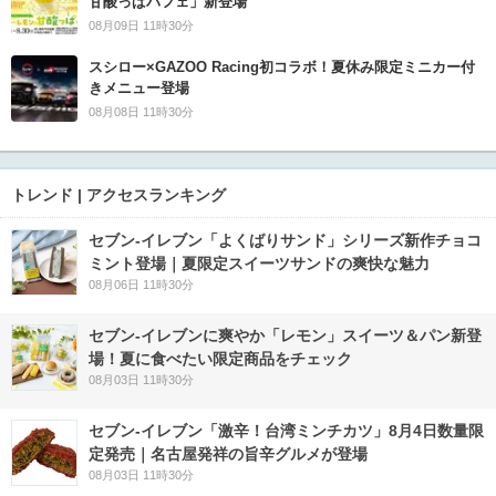
甘酸っぱパフェ」新登場
08月09日 11時30分
スシロー×GAZOO Racing初コラボ！夏休み限定ミニカー付
きメニュー登場
08月08日 11時30分
トレンド | アクセスランキング
セブン‐イレブン「よくばりサンド」シリーズ新作チョコ
ミント登場｜夏限定スイーツサンドの爽快な魅力
08月06日 11時30分
セブン‐イレブンに爽やか「レモン」スイーツ＆パン新登
場！夏に食べたい限定商品をチェック
08月03日 11時30分
セブン-イレブン「激辛！台湾ミンチカツ」8月4日数量限
定発売｜名古屋発祥の旨辛グルメが登場
08月03日 11時30分