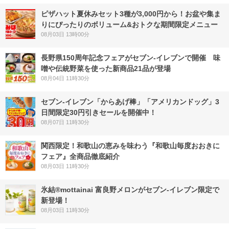
ピザハット夏休みセット3種が3,000円から！お盆や集ま
りにぴったりのボリューム&おトクな期間限定メニュー
08月03日 13時00分
長野県150周年記念フェアがセブン-イレブンで開催 味
噌や伝統野菜を使った新商品21品が登場
08月04日 11時30分
セブン‐イレブン「からあげ棒」「アメリカンドッグ」3
日間限定30円引きセールを開催中！
08月07日 11時30分
関西限定！和歌山の恵みを味わう『和歌山毎度おおきに
フェア』全商品徹底紹介
08月03日 11時30分
氷結®mottainai 富良野メロンがセブン‐イレブン限定で
新登場！
08月03日 11時30分