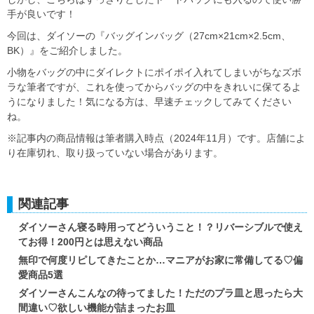
手が良いです！
今回は、ダイソーの『バッグインバッグ（27cm×21cm×2.5cm、
BK）』をご紹介しました。
小物をバッグの中にダイレクトにポイポイ入れてしまいがちなズボ
ラな筆者ですが、これを使ってからバッグの中をきれいに保てるよ
うになりました！気になる方は、早速チェックしてみてください
ね。
※記事内の商品情報は筆者購入時点（2024年11月）です。店舗によ
り在庫切れ、取り扱っていない場合があります。
関連記事
ダイソーさん寝る時用ってどういうこと！？リバーシブルで使え
てお得！200円とは思えない商品
無印で何度リピしてきたことか…マニアがお家に常備してる♡偏
愛商品5選
ダイソーさんこんなの待ってました！ただのプラ皿と思ったら大
間違い♡欲しい機能が詰まったお皿