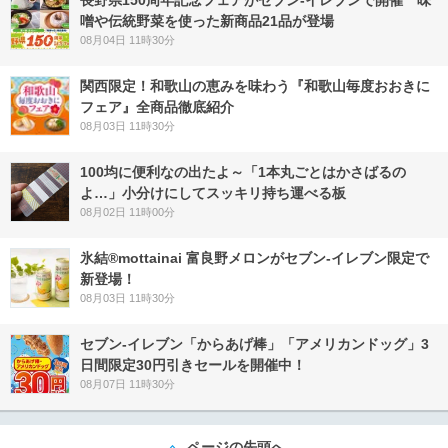
長野県150周年記念フェアがセブン-イレブンで開催 味
噌や伝統野菜を使った新商品21品が登場
08月04日 11時30分
関西限定！和歌山の恵みを味わう『和歌山毎度おおきに
フェア』全商品徹底紹介
08月03日 11時30分
100均に便利なの出たよ～「1本丸ごとはかさばるの
よ…」小分けにしてスッキリ持ち運べる板
08月02日 11時00分
氷結®mottainai 富良野メロンがセブン‐イレブン限定で
新登場！
08月03日 11時30分
セブン‐イレブン「からあげ棒」「アメリカンドッグ」3
日間限定30円引きセールを開催中！
08月07日 11時30分
ページの先頭へ