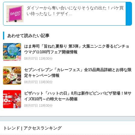
ダイソーから奪い合いになりそうなの出た！パケ買
い待ったなし！デザイ...
あわせて読みたい記事
はま寿司「旨ねた夏祭り 第3弾」大葉ニンニク香るビンチョ
ウマグロ100円フェア開催情報
08月07日 11時30分
セブン‐イレブン「カレーフェス」全15品商品詳細とお得な限
定キャンペーン情報
08月07日 11時30分
ピザハット「ハットの日」8月は新作ビビンバピザ登場！Mサ
イズ810円～の特大セール開催
08月07日 11時30分
トレンド | アクセスランキング