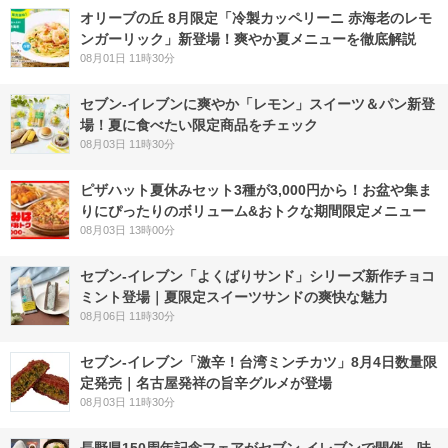
オリーブの丘 8月限定「冷製カッペリーニ 赤海老のレモ
ンガーリック」新登場！爽やか夏メニューを徹底解説
08月01日 11時30分
セブン‐イレブンに爽やか「レモン」スイーツ＆パン新登
場！夏に食べたい限定商品をチェック
08月03日 11時30分
ピザハット夏休みセット3種が3,000円から！お盆や集ま
りにぴったりのボリューム&おトクな期間限定メニュー
08月03日 13時00分
セブン‐イレブン「よくばりサンド」シリーズ新作チョコ
ミント登場｜夏限定スイーツサンドの爽快な魅力
08月06日 11時30分
セブン-イレブン「激辛！台湾ミンチカツ」8月4日数量限
定発売｜名古屋発祥の旨辛グルメが登場
08月03日 11時30分