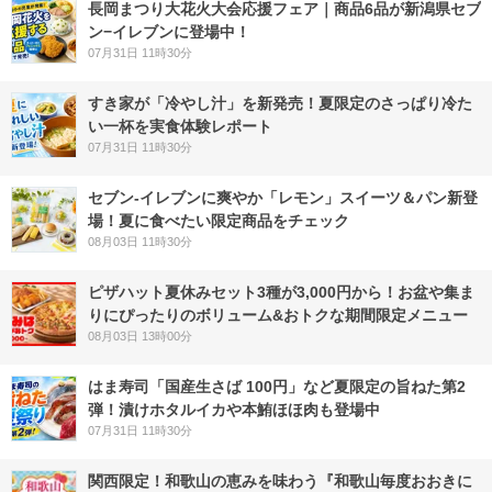
長岡まつり大花火大会応援フェア｜商品6品が新潟県セブ
ン−イレブンに登場中！
07月31日 11時30分
すき家が「冷やし汁」を新発売！夏限定のさっぱり冷た
い一杯を実食体験レポート
07月31日 11時30分
セブン‐イレブンに爽やか「レモン」スイーツ＆パン新登
場！夏に食べたい限定商品をチェック
08月03日 11時30分
ピザハット夏休みセット3種が3,000円から！お盆や集ま
りにぴったりのボリューム&おトクな期間限定メニュー
08月03日 13時00分
はま寿司「国産生さば 100円」など夏限定の旨ねた第2
弾！漬けホタルイカや本鮪ほほ肉も登場中
07月31日 11時30分
関西限定！和歌山の恵みを味わう『和歌山毎度おおきに