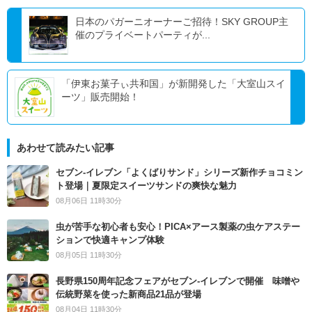
日本のパガーニオーナーご招待！SKY GROUP主
催のプライベートパーティが...
「伊東お菓子ぃ共和国」が新開発した「大室山スイ
ーツ」販売開始！
あわせて読みたい記事
セブン‐イレブン「よくばりサンド」シリーズ新作チョコミン
ト登場｜夏限定スイーツサンドの爽快な魅力
08月06日 11時30分
虫が苦手な初心者も安心！PICA×アース製薬の虫ケアステー
ションで快適キャンプ体験
08月05日 11時30分
長野県150周年記念フェアがセブン-イレブンで開催 味噌や
伝統野菜を使った新商品21品が登場
08月04日 11時30分