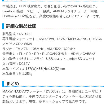
本製品は、HDMI映像出力、映像分配器いらずのRCA2系統出力、
Bluetooth接続、スピーカー接続、AM/FMラジオチューナー内蔵、
USB/microSD対応など、高度な機能を備えたDVDプレーヤーです。
詳細な製品仕様
製品型式：DVD309
再生可能フォーマット：DVD／AVI／DIVX／MPEG4／VCD／SVCD
／MP3／CD／WMA
ラジオ：FM／76～108MHz、AM／522-1620kHz
音声出力：FL・FR・RR・RL/RCA映像出力：HDMI／CVBS×2
入力端子：Φ3.5ミニプラグ、USBスロット、microSDスロット
入力電圧：DC12V
本体サイズ：約187(W)×55(H)×180(D)mm
本体重量：約1.25kg
まとめ
MAXWINのDVDプレーヤー『DVD309』は、多機能性とユーザビリ
ティを兼ね備え、車内でのエンターテイメントを一段と充実させる
製品といえます。現在、各ネットショップで販売中です。