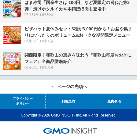
はま寿司「国産生さば 100円」など夏限定の旨ねた第2
弾！漬けホタルイカや本鮪ほほ肉も登場中
07月31日 11時30分
ピザハット夏休みセット3種が3,000円から！お盆や集ま
りにぴったりのボリューム&おトクな期間限定メニュー
08月03日 13時00分
関西限定！和歌山の恵みを味わう『和歌山毎度おおきに
フェア』全商品徹底紹介
08月03日 11時30分
ページの先頭へ
プライバシー
利用規約
免責事項
ポリシー
Copyright © 2026 GMO INSIGHT Inc. All Rights Reserved.