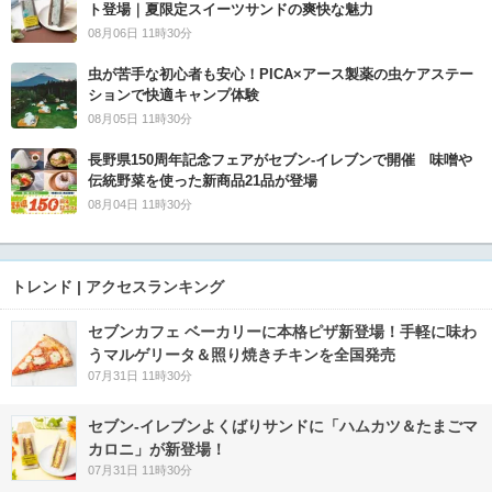
ト登場｜夏限定スイーツサンドの爽快な魅力
08月06日 11時30分
虫が苦手な初心者も安心！PICA×アース製薬の虫ケアステー
ションで快適キャンプ体験
08月05日 11時30分
長野県150周年記念フェアがセブン-イレブンで開催 味噌や
伝統野菜を使った新商品21品が登場
08月04日 11時30分
トレンド | アクセスランキング
セブンカフェ ベーカリーに本格ピザ新登場！手軽に味わ
うマルゲリータ＆照り焼きチキンを全国発売
07月31日 11時30分
セブン‐イレブンよくばりサンドに「ハムカツ＆たまごマ
カロニ」が新登場！
07月31日 11時30分