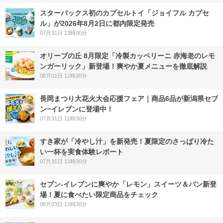
スターバックス初のカプセルトイ「ジョイフル カプセ
ル」が2026年8月2日に都内限定発売
07月31日 13時00分
オリーブの丘 8月限定「冷製カッペリーニ 赤海老のレモ
ンガーリック」新登場！爽やか夏メニューを徹底解説
08月01日 11時30分
長岡まつり大花火大会応援フェア｜商品6品が新潟県セブ
ン−イレブンに登場中！
07月31日 11時30分
すき家が「冷やし汁」を新発売！夏限定のさっぱり冷た
い一杯を実食体験レポート
07月31日 11時30分
セブン‐イレブンに爽やか「レモン」スイーツ＆パン新登
場！夏に食べたい限定商品をチェック
08月03日 11時30分