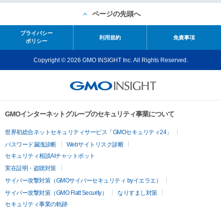
ページの先頭へ
プライバシー
利用規約
免責事項
ポリシー
Copyright © 2026 GMO INSIGHT Inc. All Rights Reserved.
GMOインターネットグループのセキュリティ事業について
世界初総合ネットセキュリティサービス「GMOセキュリティ24」
パスワード漏洩診断
Webサイトリスク診断
セキュリティ相談AIチャットボット
実在証明・盗聴対策
サイバー攻撃対策（GMOサイバーセキュリティ byイエラエ）
サイバー攻撃対策（GMO Flatt Security）
なりすまし対策
セキュリティ事業の軌跡