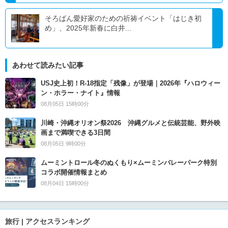
そろばん愛好家のための祈祷イベント「はじき初
め」、2025年新春に白井...
あわせて読みたい記事
USJ史上初！R-18指定「残像」が登場｜2026年『ハロウィー
ン・ホラー・ナイト』情報
08月05日 15時00分
川崎・沖縄オリオン祭2026 沖縄グルメと伝統芸能、野外映
画まで満喫できる3日間
08月05日 9時00分
ムーミントロール冬のぬくもり×ムーミンバレーパーク特別
コラボ開催情報まとめ
08月04日 15時00分
旅行 | アクセスランキング