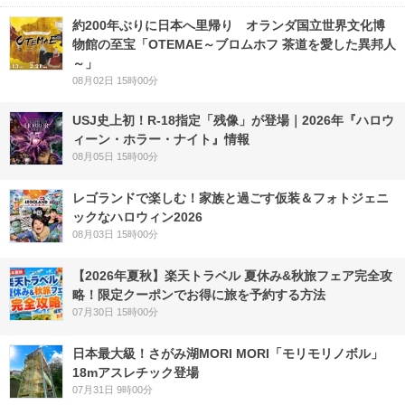
約200年ぶりに日本へ里帰り オランダ国立世界文化博
物館の至宝「OTEMAE～ブロムホフ 茶道を愛した異邦人
～」
08月02日 15時00分
USJ史上初！R-18指定「残像」が登場｜2026年『ハロウ
ィーン・ホラー・ナイト』情報
08月05日 15時00分
レゴランドで楽しむ！家族と過ごす仮装＆フォトジェニ
ックなハロウィン2026
08月03日 15時00分
【2026年夏秋】楽天トラベル 夏休み&秋旅フェア完全攻
略！限定クーポンでお得に旅を予約する方法
07月30日 15時00分
日本最大級！さがみ湖MORI MORI「モリモリノボル」
18mアスレチック登場
07月31日 9時00分