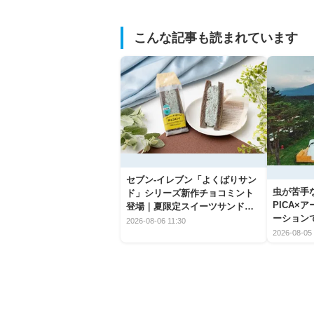
こんな記事も読まれています
セブン‐イレブン「よくばりサン
虫が苦手
ド」シリーズ新作チョコミント
PICA×
登場｜夏限定スイーツサンドの
ーション
爽快な魅力
2026-08-06 11:30
2026-08-05 