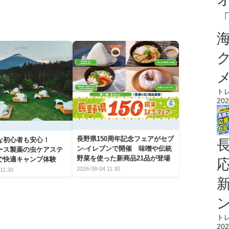
ト
202
長野県150周年記念フェアがセブ
な初心者も安心！
ン-イレブンで開催 味噌や伝統
アース製薬の虫ケアステ
野菜を使った新商品21品が登場
で快適キャンプ体験
2026-08-04 11:30
11:30
ト
202