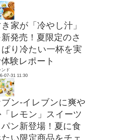
すき家が「冷やし汁」
を新発売！夏限定のさ
っぱり冷たい一杯を実
食体験レポート
レンド
6-07-31 11:30
セブン‐イレブンに爽や
か「レモン」スイーツ
＆パン新登場！夏に食
べたい限定商品をチェ