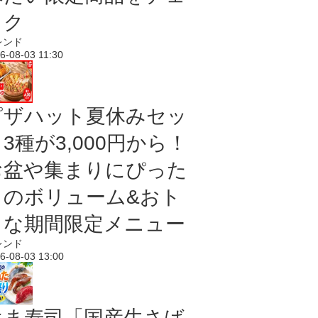
ック
レンド
6-08-03 11:30
ピザハット夏休みセッ
3種が3,000円から！
お盆や集まりにぴった
りのボリューム&おト
クな期間限定メニュー
レンド
6-08-03 13:00
はま寿司「国産生さば