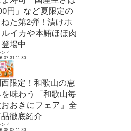
100円」など夏限定の
旨ねた第2弾！漬けホ
タルイカや本鮪ほほ肉
も登場中
レンド
6-07-31 11:30
関西限定！和歌山の恵
みを味わう『和歌山毎
度おおきにフェア』全
商品徹底紹介
レンド
6-08-03 11:30