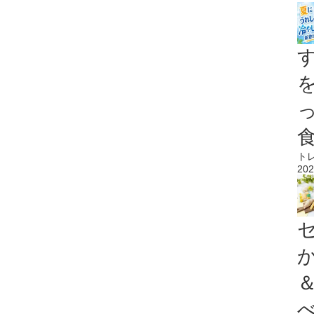
ト
202