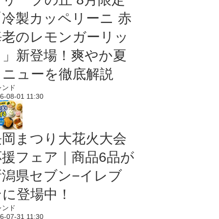
「冷製カッペリーニ 赤
海老のレモンガーリッ
ク」新登場！爽やか夏
メニューを徹底解説
レンド
6-08-01 11:30
長岡まつり大花火大会
応援フェア｜商品6品が
新潟県セブン−イレブ
ンに登場中！
レンド
6-07-31 11:30