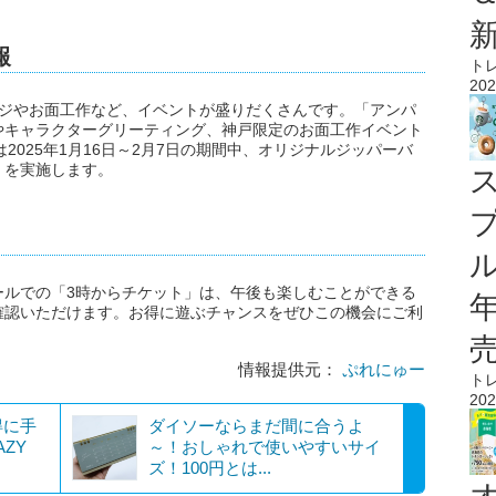
報
ト
202
ージやお面工作など、イベントが盛りだくさんです。「アンパ
やキャラクターグリーティング、神戸限定のお面工作イベント
2025年1月16日～2月7日の期間中、オリジナルジッパーバ
」を実施します。
ル
ールでの「3時からチケット」は、午後も楽しむことができる
確認いただけます。お得に遊ぶチャンスをぜひこの機会にご利
情報提供元：
ぷれにゅー
ト
202
得に手
ダイソーならまだ間に合うよ
ZY
～！おしゃれで使いやすいサイ
ズ！100円とは...