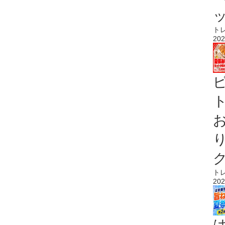
ト
202
ト
ト
202