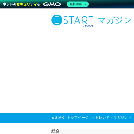
無料診断
マガジン
E START トップページ
>
トレンド
>
マガジン
総合