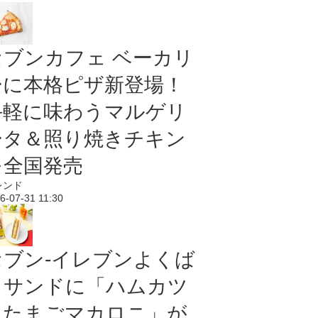
セブンカフェ ベーカリ
ーに本格ピザ新登場！
手軽に味わうマルゲリ
ータ＆照り焼きチキン
を全国発売
レンド
6-07-31 11:30
セブン‐イレブンよくば
りサンドに「ハムカツ
＆たまごマカロニ」が