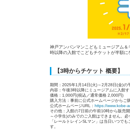
神戸アンパンマンこどもミュージアム＆モー
時以降の入館でこどもチケットが半額に
【3時からチケット 概要】
期間：2025年1月14日(火)～2月28日(金)
内容：午後3時以降にミュージアムに入館す
価格：1,000円(税込／通常価格 2,000円)
購入方法：事前に公式ホームページからご
公式ホームページURL：
https://www.kobe-
その他：入館の7日前の午前10時から販売
～小学生)のみでのご入館はできません。
「レールトレインSLマン」は当日いつでもご利
す。