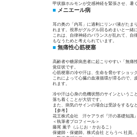
甲状腺ホルモンが交感神経を緊張させ、暑
メニエール病
耳の奥の「内耳」に過剰にリンパ液がたま
れます。視界がグルグル回るめまいと一緒
これは、自律神経のバランスが乱れて、自
もなうためと考えられています。
無痛性心筋梗塞
高齢者や糖尿病患者に起こりやすい「無痛
覚症状です。
心筋梗塞の冷や汗は、生命を脅かすショッ
これによって心臓の血液循環が滞るので、
れます。
冷や汗は心身の危機状態のサインというこ
落ち着くことが大切です。
また、病気のサインの場合は受診をするな
【参考】
花王株式会社 汗ケアラボ『汗の基礎知識』（http://ww
＜執筆者プロフィール＞
藤尾 薫子（ふじお・かおるこ）
保健師・保健師。株式会社 とらうべ 社員