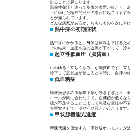
出ることで起こります。
温熱性発汗と違って皮膚の表面が冷たく、
上に挙げた精神的発汗の場合に起こります
とが知られています。
どんな病気があるか、おもなものを次に挙
熱中症の初期症状
熱中症にかかると、身体は体温を下げるた
その結果、血圧や脳の血流が下がって、冷
起立性低血圧（脳貧血）
いわゆる「立ちくらみ」が脳貧血です。立
降下して脳貧血が起こると同時に、自律神
低血糖症
糖尿病患者の血糖降下剤が効きすぎたり、
ロールが間に合わなくて、血糖値が低くな
糖が不足することによって急激な空腹や不
を興奮させて、冷や汗や震えが起こります
甲状腺機能亢進症
新陳代謝を促進する「甲状腺ホルモン」が