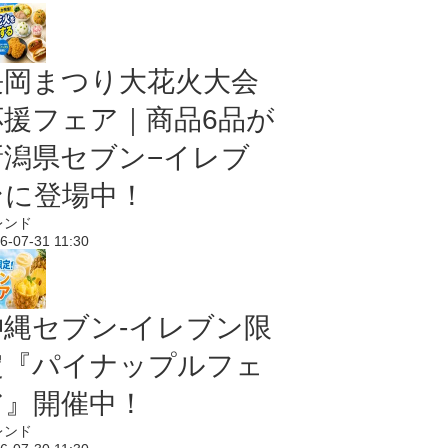
長岡まつり大花火大会
応援フェア｜商品6品が
新潟県セブン−イレブ
ンに登場中！
レンド
6-07-31 11:30
沖縄セブン‐イレブン限
定『パイナップルフェ
ア』開催中！
レンド