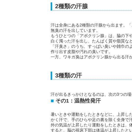
2種類の汗腺
汗は全身にある2種類の汗腺から出ます。
無臭の汗を出しています。
もうひとつの「アポクリン腺」は、脇の下
白く濁った汗を出し、たんぱく質や脂質な
「汗臭さ」のうち、すっぱい臭いや雑巾の
作り出す皮脂や汚れの臭いです。
一方、ワキガ臭はアポクリン腺から出る汗
3種類の汗
汗が出るきっかけとなるのは、次の3つの場
その1：温熱性発汗
暑いときや運動をしたときなどに、上昇し
かく汗で、手のひらや足の裏を除く全身で
外の気温が上昇したり運動をしたときは、
すると、脳の視床下部は体温が上昇したと