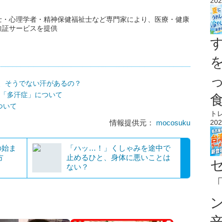
202
士・心理学者・精神保健福祉士など専門家により、医療・健康
検証サービスを提供
、そうでない汗があるの？
？「多汗症」について
ついて
ト
情報提供元：
mocosuku
202
の始ま
「ハッ…！」くしゃみを途中で
方
止めるひと、身体に悪いことは
ない？