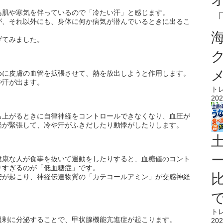
鳥肌や寒気を伴っているので「冷たい汗」と感じます。
が、それ以外にも、身体に何か病気が潜んでいるときに出るこ
げてみました。
めに皮膚の血管を拡張させて、熱を放出しようと作用します。
や汗が出ます。
ト
202
ち上がるときに自律神経をコントロールできなくなり、血圧が
経が緊張して、冷や汗がふきだしたり動悸がしたりします。
健康な人が食事を抜いて運動をしたりすると、血糖値のコント
りすぎるのが「低血糖症」です。
安が起こり、神経伝達物質の「カテコールアミン」が交感神経
。
ト
過剰に分泌することで、甲状腺機能亢進症が起こります。
202