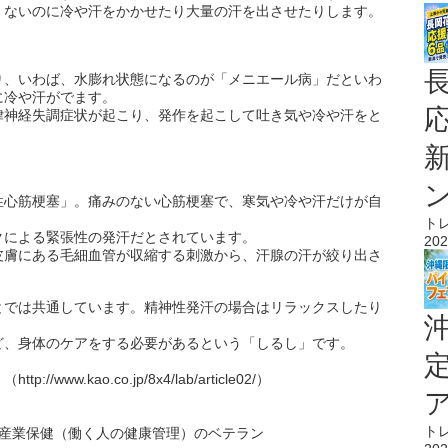
くないのに冷や汗をかかせたり大量の汗を出させたりします。
り、いわば、水膨れ状態になるのが「メニエール病」だといわ
に冷や汗がでます。
律神経失調症状が起こり、発作を起こして吐き気や冷や汗をと
性心筋梗塞」。痛みのない心筋梗塞で、寒気や冷や汗だけが自
ト
クによる緊張性の発汗だとされています。
202
皮膚にある毛細血管が収縮する刺激から、汗腺の汗が絞り出さ
とでは共通しています。精神性発汗の場合はリラックスしたり
ど、身体のケアをする必要があるという「しるし」です。
w.kao.co.jp/8x4/lab/article02/）
ト
。産業保健（働く人の健康管理）のベテラン