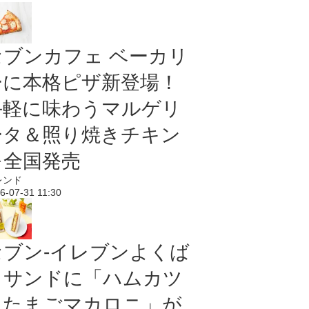
セブンカフェ ベーカリ
ーに本格ピザ新登場！
手軽に味わうマルゲリ
ータ＆照り焼きチキン
を全国発売
レンド
6-07-31 11:30
セブン‐イレブンよくば
りサンドに「ハムカツ
＆たまごマカロニ」が