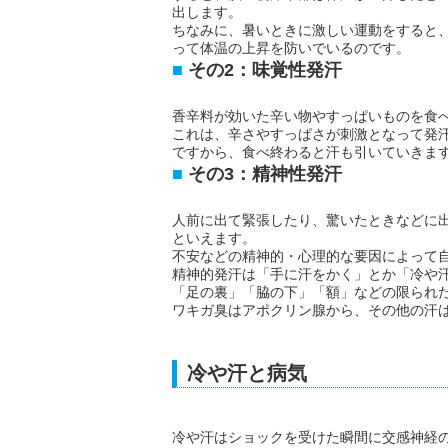
出します。
ちなみに、暑いときに激しい運動をすると、
って体温の上昇を防いでいるのです。
その2：味覚性発汗
香辛料が効いた辛い物やすっぱいものを食
これは、辛さやすっぱさが刺激となって発
ですから、食べ終わると汗も引いていきま
その3：精神性発汗
人前に出て緊張したり、驚いたときなどに
といえます。
不安などの精神的・心理的な要因によって
精神的発汗は「手に汗をかく」とか「冷や
「足の裏」「脇の下」「額」などの限られ
ワキガ臭はアポクリン腺から、その他の汗
冷や汗と病気
冷や汗はショックを受けた瞬間に交感神経