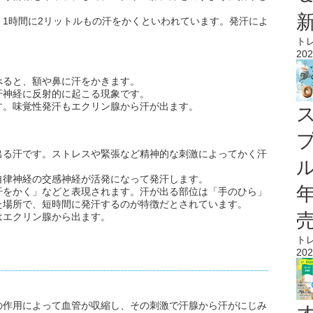
1時間に2リットルもの汗をかくといわれています。発汗によ
ト
202
べると、額や鼻に汗をかきます。
汗神経に反射的に起こる現象です。
す。味覚性発汗もエクリン腺から汗が出ます。
出る汗です。ストレスや緊張など精神的な刺激によってかく汗
ル
自律神経の交感神経が活発になって発汗します。
汗をかく」などと表現されます。汗が出る部位は「手のひら」
た場所で、短時間に発汗するのが特徴だとされています。
はエクリン腺から出ます。
ト
202
の作用によって血管が収縮し、その刺激で汗腺から汗がにじみ