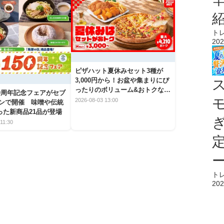
ト
202
ピザハット夏休みセット3種が
3,000円から！お盆や集まりにぴ
ったりのボリューム&おトクな期
50周年記念フェアがセブ
間限定メニュー
2026-08-03 13:00
ブンで開催 味噌や伝統
った新商品21品が登場
11:30
ト
202