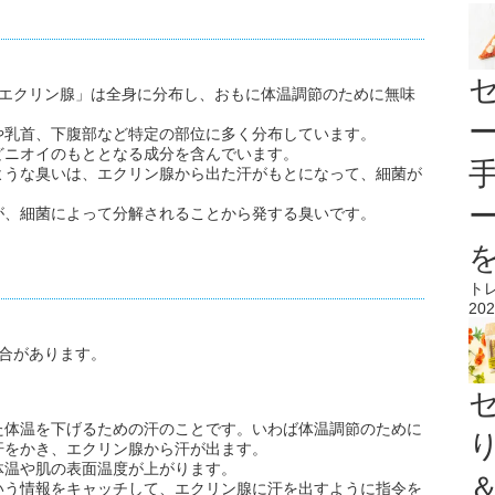
「エクリン腺」は全身に分布し、おもに体温調節のために無味
や乳首、下腹部など特定の部位に多く分布しています。
どニオイのもととなる成分を含んでいます。
ような臭いは、エクリン腺から出た汗がもとになって、細菌が
が、細菌によって分解されることから発する臭いです。
ト
202
合があります。
た体温を下げるための汗のことです。いわば体温調節のために
汗をかき、エクリン腺から汗が出ます。
体温や肌の表面温度が上がります。
いう情報をキャッチして、エクリン腺に汗を出すように指令を